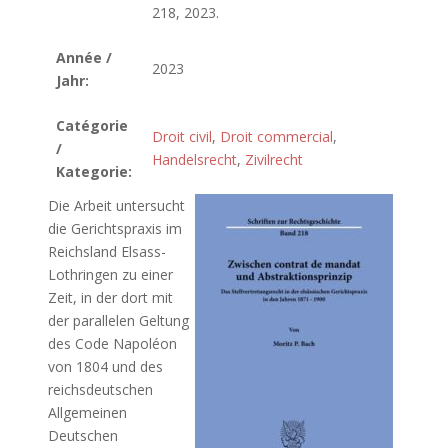
218, 2023.
Année /
2023
Jahr:
Catégorie
Droit civil
,
Droit commercial
,
/
Handelsrecht
,
Zivilrecht
Kategorie:
Die Arbeit untersucht
die Gerichtspraxis im
Reichsland Elsass-
Lothringen zu einer
Zeit, in der dort mit
der parallelen Geltung
des Code Napoléon
von 1804 und des
reichsdeutschen
Allgemeinen
Deutschen