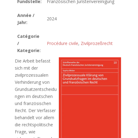
Fundstelle:
Französischen Juristenvereinigung
Année /
2024
Jahr:
Catégorie
/
Procédure civile
,
Zivilprozeßrecht
Kategorie:
Die Arbeit befasst
sich mit der
zivilprozessualen
Verhinderung von
Grundsatzentscheidu
ngen im deutschen
und französischen
Recht. Der Verfasser
behandelt vor allem
die rechtspolitische
Frage, wie