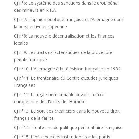
CJ n°6: Le système des sanctions dans le droit pénal
des mineurs en R.F.A.
CJ n°7: L’opinion publique française et l’Allemagne dans
la perspective européenne
CJ n°8: La nouvelle décentralisation et les finances
locales
CJ n°9: Les traits caractéristiques de la procedure
pénale française
CJ n°10: L’Allemagne à la télévision française en 1984
CJ n°11: Le trentenaire du Centre d’Etudes Juridiques
Françaises
CJ n°12: Le règlement amiable devant la Cour
européenne des Droits de l’Homme
CJ n°13: Le sort des créanciers dans le nouveau droit
français de la faillite
CJ n°14: Trente ans de politique pénitentiaire française
CJ n°15: L’influence des institutions sur les partis