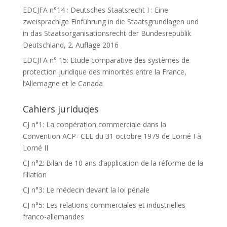
EDCJFA n°14 : Deutsches Staatsrecht I : Eine
zweisprachige Einführung in die Staatsgrundlagen und
in das Staatsorganisationsrecht der Bundesrepublik
Deutschland, 2. Auflage 2016
EDCJFA n° 15: Etude comparative des systèmes de
protection juridique des minorités entre la France,
l’Allemagne et le Canada
Cahiers juriduqes
CJ n°1: La coopération commerciale dans la
Convention ACP- CEE du 31 octobre 1979 de Lomé I à
Lomé II
CJ n°2: Bilan de 10 ans d’application de la réforme de la
filiation
CJ n°3: Le médecin devant la loi pénale
CJ n°5: Les relations commerciales et industrielles
franco-allemandes