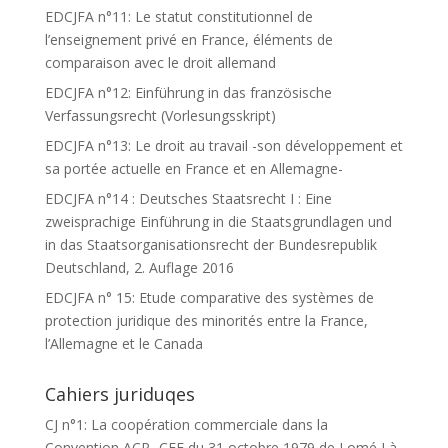
EDCJFA n°11: Le statut constitutionnel de
l’enseignement privé en France, éléments de
comparaison avec le droit allemand
EDCJFA n°12: Einführung in das französische
Verfassungsrecht (Vorlesungsskript)
EDCJFA n°13: Le droit au travail -son développement et
sa portée actuelle en France et en Allemagne-
EDCJFA n°14 : Deutsches Staatsrecht I : Eine
zweisprachige Einführung in die Staatsgrundlagen und
in das Staatsorganisationsrecht der Bundesrepublik
Deutschland, 2. Auflage 2016
EDCJFA n° 15: Etude comparative des systèmes de
protection juridique des minorités entre la France,
l’Allemagne et le Canada
Cahiers juriduqes
CJ n°1: La coopération commerciale dans la
Convention ACP- CEE du 31 octobre 1979 de Lomé I à