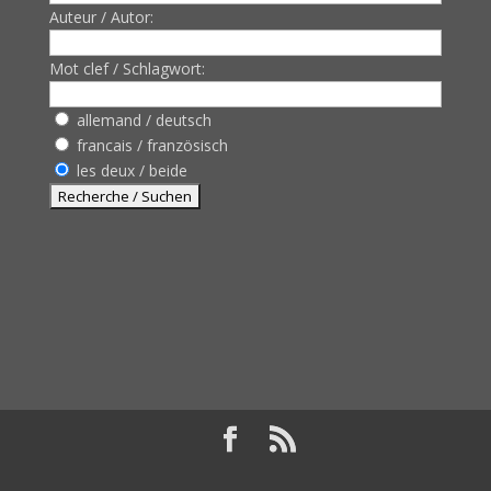
Auteur / Autor:
Mot clef / Schlagwort:
allemand / deutsch
francais / französisch
les deux / beide
Design de
Elegant Themes
| Propulsé par