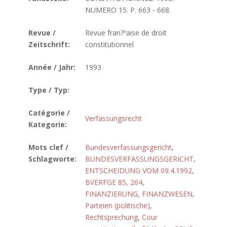
NUMERO 15. P. 663 - 668.
Revue /
Revue fran?ºaise de droit
Zeitschrift:
constitutionnel
Année / Jahr:
1993
Type / Typ:
Catégorie /
Verfassungsrecht
Kategorie:
Mots clef /
Bundesverfassungsgericht
,
Schlagworte:
BUNDESVERFASSUNGSGERICHT,
ENTSCHEIDUNG VOM 09.4.1992
,
BVERFGE 85, 264
,
FINANZIERUNG
,
FINANZWESEN
,
Parteien (politische)
,
Rechtsprechung
,
Cour