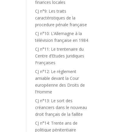
finances locales
CJ n°9: Les traits
caractéristiques de la
procedure pénale française
CJ n°10: L’Allemagne à la
télévision française en 1984
CJ n°11: Le trentenaire du
Centre d’Etudes Juridiques
Françaises
CJ n°12: Le règlement
amiable devant la Cour
européenne des Droits de
l’Homme
CJ n°13: Le sort des
créanciers dans le nouveau
droit français de la faillite
CJ n°14: Trente ans de
politique pénitentiaire