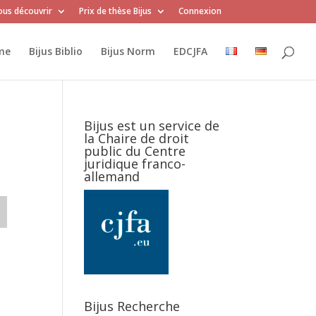
us découvrir
Prix de thèse Bijus
Connexion
me
Bijus Biblio
Bijus Norm
EDCJFA
Bijus est un service de
la Chaire de droit
public du Centre
juridique franco-
allemand
Bijus Recherche