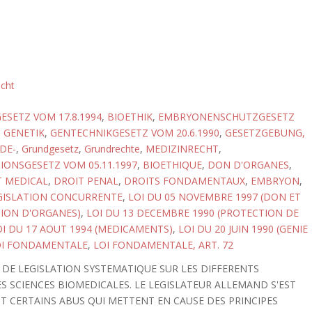
echt
ESETZ VOM 17.8.1994
,
BIOETHIK
,
EMBRYONENSCHUTZGESETZ
,
GENETIK
,
GENTECHNIKGESETZ VOM 20.6.1990
,
GESETZGEBUNG,
DE-
,
Grundgesetz
,
Grundrechte
,
MEDIZINRECHT
,
ONSGESETZ VOM 05.11.1997
,
BIOETHIQUE
,
DON D'ORGANES
,
T MEDICAL
,
DROIT PENAL
,
DROITS FONDAMENTAUX
,
EMBRYON
,
GISLATION CONCURRENTE
,
LOI DU 05 NOVEMBRE 1997 (DON ET
ION D'ORGANES)
,
LOI DU 13 DECEMBRE 1990 (PROTECTION DE
OI DU 17 AOUT 1994 (MEDICAMENTS)
,
LOI DU 20 JUIN 1990 (GENIE
OI FONDAMENTALE
,
LOI FONDAMENTALE, ART. 72
 DE LEGISLATION SYSTEMATIQUE SUR LES DIFFERENTS
S SCIENCES BIOMEDICALES. LE LEGISLATEUR ALLEMAND S'EST
 CERTAINS ABUS QUI METTENT EN CAUSE DES PRINCIPES