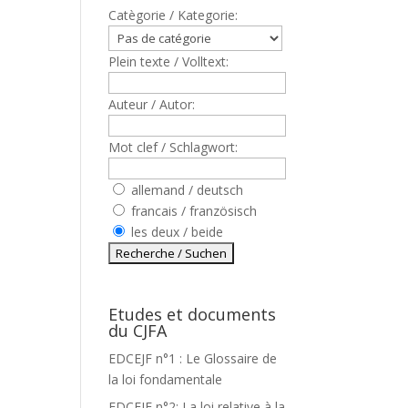
Catègorie / Kategorie:
Plein texte / Volltext:
Auteur / Autor:
Mot clef / Schlagwort:
allemand / deutsch
francais / französisch
les deux / beide
Etudes et documents
du CJFA
EDCEJF n°1 : Le Glossaire de
la loi fondamentale
EDCEJF n°2: La loi relative à la