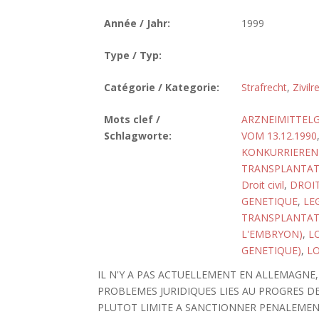
Année / Jahr:
1999
Type / Typ:
Catégorie / Kategorie:
Strafrecht
,
Zivilr
Mots clef /
ARZNEIMITTELG
Schlagworte:
VOM 13.12.1990
KONKURRIEREN
TRANSPLANTATI
Droit civil
,
DROI
GENETIQUE
,
LE
TRANSPLANTAT
L'EMBRYON)
,
L
GENETIQUE)
,
L
IL N'Y A PAS ACTUELLEMENT EN ALLEMAGNE,
PROBLEMES JURIDIQUES LIES AU PROGRES DE
PLUTOT LIMITE A SANCTIONNER PENALEMENT