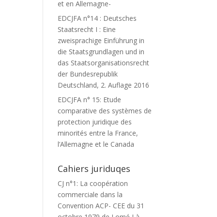
et en Allemagne-
EDCJFA n°14 : Deutsches
Staatsrecht I : Eine
zweisprachige Einführung in
die Staatsgrundlagen und in
das Staatsorganisationsrecht
der Bundesrepublik
Deutschland, 2. Auflage 2016
EDCJFA n° 15: Etude
comparative des systèmes de
protection juridique des
minorités entre la France,
l’Allemagne et le Canada
Cahiers juriduqes
CJ n°1: La coopération
commerciale dans la
Convention ACP- CEE du 31
octobre 1979 de Lomé I à