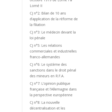
Lomé II
CJ n°2: Bilan de 10 ans
d’application de la réforme de
la filiation
CJ n°3: Le médecin devant la
loi pénale
CJ n°5: Les relations
commerciales et industrielles
franco-allemandes
CJ n°6: Le système des
sanctions dans le droit pénal
des mineurs en R.F.A.
CJ n°7: L’opinion publique
française et l’Allemagne dans
la perspective européenne
CJ n°8: La nouvelle
décentralisation et les