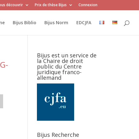
us découvrir
Prix de thèse Bijus
Connexion
me
Bijus Biblio
Bijus Norm
EDCJFA
Bijus est un service de
la Chaire de droit
G-
public du Centre
juridique franco-
allemand
Bijus Recherche