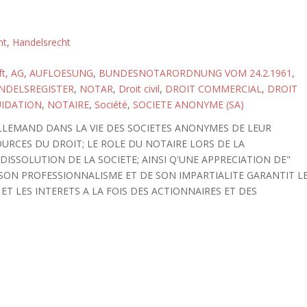
ht
,
Handelsrecht
ft, AG
,
AUFLOESUNG
,
BUNDESNOTARORDNUNG VOM 24.2.1961
,
NDELSREGISTER
,
NOTAR
,
Droit civil
,
DROIT COMMERCIAL
,
DROIT
UIDATION
,
NOTAIRE
,
Société
,
SOCIETE ANONYME (SA)
LLEMAND DANS LA VIE DES SOCIETES ANONYMES DE LEUR
OURCES DU DROIT; LE ROLE DU NOTAIRE LORS DE LA
 DISSOLUTION DE LA SOCIETE; AINSI Q'UNE APPRECIATION DE"
 SON PROFESSIONNALISME ET DE SON IMPARTIALITE GARANTIT L
T LES INTERETS A LA FOIS DES ACTIONNAIRES ET DES