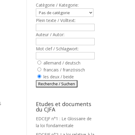
Catègorie / Kategorie:
Plein texte / Volltext:
Auteur / Autor:
Mot clef / Schlagwort:
allemand / deutsch
francais / französisch
les deux / beide
Etudes et documents
S
du CJFA
EDCEJF n°1 : Le Glossaire de
la loi fondamentale
EDCEJF n°2: La loi relative à la