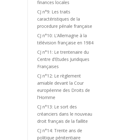
finances locales
CJ n°9: Les traits
caractéristiques de la
procedure pénale française
CJ n°10: L’Allemagne à la
télévision française en 1984
CJ n°11: Le trentenaire du
Centre d’Etudes Juridiques
Françaises
CJ n°12: Le règlement
amiable devant la Cour
européenne des Droits de
l’Homme
CJ n°13: Le sort des
créanciers dans le nouveau
droit français de la faillite
CJ n°14: Trente ans de
politique pénitentiaire