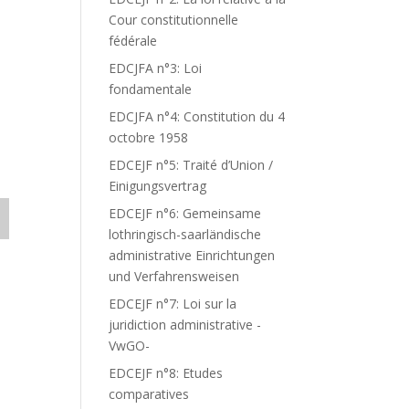
Cour constitutionnelle
fédérale
EDCJFA n°3: Loi
fondamentale
EDCJFA n°4: Constitution du 4
octobre 1958
EDCEJF n°5: Traité d’Union /
Einigungsvertrag
EDCEJF n°6: Gemeinsame
lothringisch-saarländische
administrative Einrichtungen
und Verfahrensweisen
EDCEJF n°7: Loi sur la
juridiction administrative -
VwGO-
EDCEJF n°8: Etudes
comparatives