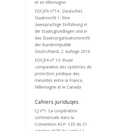
et en Allemagne-
EDCJFA n°14 : Deutsches
Staatsrecht I : Eine
zweisprachige Einführung in
die Staatsgrundlagen und in
das Staatsorganisationsrecht
der Bundesrepublik
Deutschland, 2. Auflage 2016
EDCJFA n° 15: Etude
comparative des systèmes de
protection juridique des
minorités entre la France,
l’Allemagne et le Canada
Cahiers juriduqes
CJ n°1: La coopération
commerciale dans la
Convention ACP- CEE du 31
octobre 1979 de Lomé I à