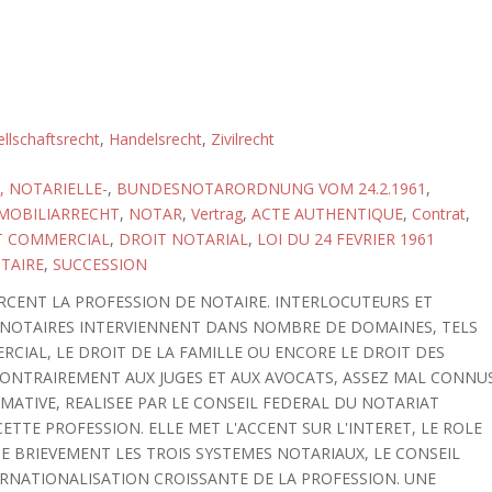
llschaftsrecht
,
Handelsrecht
,
Zivilrecht
 NOTARIELLE-
,
BUNDESNOTARORDNUNG VOM 24.2.1961
,
MOBILIARRECHT
,
NOTAR
,
Vertrag
,
ACTE AUTHENTIQUE
,
Contrat
,
T COMMERCIAL
,
DROIT NOTARIAL
,
LOI DU 24 FEVRIER 1961
TAIRE
,
SUCCESSION
ERCENT LA PROFESSION DE NOTAIRE. INTERLOCUTEURS ET
S NOTAIRES INTERVIENNENT DANS NOMBRE DE DOMAINES, TELS
RCIAL, LE DROIT DE LA FAMILLE OU ENCORE LE DROIT DES
 CONTRAIREMENT AUX JUGES ET AUX AVOCATS, ASSEZ MAL CONNU
MATIVE, REALISEE PAR LE CONSEIL FEDERAL DU NOTARIAT
ETTE PROFESSION. ELLE MET L'ACCENT SUR L'INTERET, LE ROLE
E BRIEVEMENT LES TROIS SYSTEMES NOTARIAUX, LE CONSEIL
RNATIONALISATION CROISSANTE DE LA PROFESSION. UNE