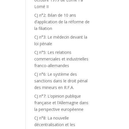
Lomé II
CJ n°2: Bilan de 10 ans
d’application de la réforme de
la filiation
CJ n°3: Le médecin devant la
loi pénale
CJ n°5: Les relations
commerciales et industrielles
franco-allemandes
CJ n°6: Le système des
sanctions dans le droit pénal
des mineurs en R.F.A.
CJ n°7: L’opinion publique
française et l’Allemagne dans
la perspective européenne
CJ n°8: La nouvelle
décentralisation et les