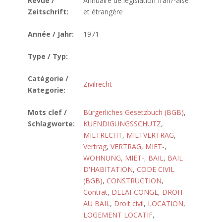
Revue /
Annuaire de législation fran?ºaise
Zeitschrift:
et étrangère
Année / Jahr:
1971
Type / Typ:
Catégorie /
Zivilrecht
Kategorie:
Mots clef /
Bürgerliches Gesetzbuch (BGB)
,
Schlagworte:
KUENDIGUNGSSCHUTZ
,
MIETRECHT
,
MIETVERTRAG
,
Vertrag
,
VERTRAG, MIET-
,
WOHNUNG, MIET-
,
BAIL
,
BAIL
D'HABITATION
,
CODE CIVIL
(BGB)
,
CONSTRUCTION
,
Contrat
,
DELAI-CONGE
,
DROIT
AU BAIL
,
Droit civil
,
LOCATION
,
LOGEMENT LOCATIF
,