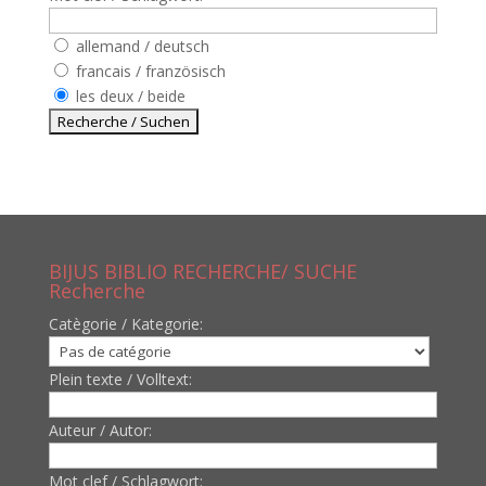
allemand / deutsch
francais / französisch
les deux / beide
BIJUS BIBLIO RECHERCHE/ SUCHE
Recherche
Catègorie / Kategorie:
Plein texte / Volltext:
Auteur / Autor:
Mot clef / Schlagwort: