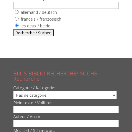
allemand / deutsch
francais / französisch
les deux / beide
BIJUS BIBLIO RECHERCHE/ SUCHE
Recherche
Catègorie / Kategorie:
Plein texte / Volltext:
Auteur / Autor:
Mot clef / Schlagwort: