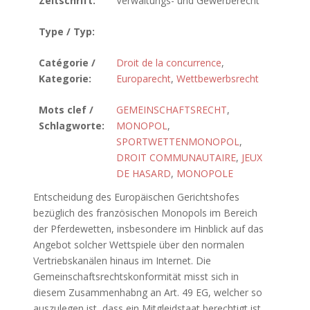
Zeitschrift:
Verwaltungs- und Gewerberecht
Type / Typ:
Catégorie /
Droit de la concurrence
,
Kategorie:
Europarecht
,
Wettbewerbsrecht
Mots clef /
GEMEINSCHAFTSRECHT
,
Schlagworte:
MONOPOL
,
SPORTWETTENMONOPOL
,
DROIT COMMUNAUTAIRE
,
JEUX
DE HASARD
,
MONOPOLE
Entscheidung des Europäischen Gerichtshofes
bezüglich des französischen Monopols im Bereich
der Pferdewetten, insbesondere im Hinblick auf das
Angebot solcher Wettspiele über den normalen
Vertriebskanälen hinaus im Internet. Die
Gemeinschaftsrechtskonformität misst sich in
diesem Zusammenhabng an Art. 49 EG, welcher so
auszulegen ist, dass ein Mitgleidstaat berechtigt ist