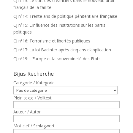
CJ n°13: Le sort des créanciers dans le nouveau droit
français de la faillite
CJ n°14: Trente ans de politique pénitentiaire française
CJ n°15: L’influence des institutions sur les partis
politiques
CJ n°16: Terrorisme et libertés publiques
CJ n°17: La loi Badinter après cinq ans d’application
CJ n°19: L’Europe et la souveraineté des Etats
Bijus Recherche
Catègorie / Kategorie:
Plein texte / Volltext:
Auteur / Autor:
Mot clef / Schlagwort: