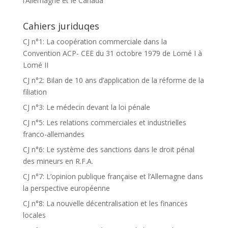
l’Allemagne et le Canada
Cahiers juriduqes
CJ n°1: La coopération commerciale dans la
Convention ACP- CEE du 31 octobre 1979 de Lomé I à
Lomé II
CJ n°2: Bilan de 10 ans d’application de la réforme de la
filiation
CJ n°3: Le médecin devant la loi pénale
CJ n°5: Les relations commerciales et industrielles
franco-allemandes
CJ n°6: Le système des sanctions dans le droit pénal
des mineurs en R.F.A.
CJ n°7: L’opinion publique française et l’Allemagne dans
la perspective européenne
CJ n°8: La nouvelle décentralisation et les finances
locales