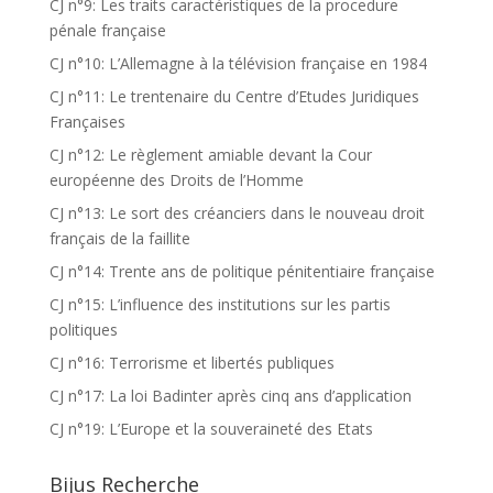
CJ n°9: Les traits caractéristiques de la procedure
pénale française
CJ n°10: L’Allemagne à la télévision française en 1984
CJ n°11: Le trentenaire du Centre d’Etudes Juridiques
Françaises
CJ n°12: Le règlement amiable devant la Cour
européenne des Droits de l’Homme
CJ n°13: Le sort des créanciers dans le nouveau droit
français de la faillite
CJ n°14: Trente ans de politique pénitentiaire française
CJ n°15: L’influence des institutions sur les partis
politiques
CJ n°16: Terrorisme et libertés publiques
CJ n°17: La loi Badinter après cinq ans d’application
CJ n°19: L’Europe et la souveraineté des Etats
Bijus Recherche