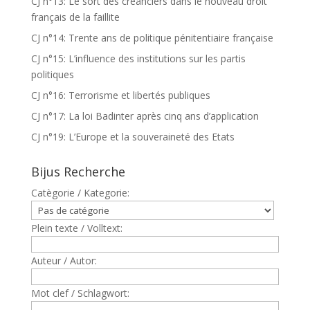
CJ n°13: Le sort des créanciers dans le nouveau droit
français de la faillite
CJ n°14: Trente ans de politique pénitentiaire française
CJ n°15: L’influence des institutions sur les partis
politiques
CJ n°16: Terrorisme et libertés publiques
CJ n°17: La loi Badinter après cinq ans d’application
CJ n°19: L’Europe et la souveraineté des Etats
Bijus Recherche
Catègorie / Kategorie:
Plein texte / Volltext:
Auteur / Autor:
Mot clef / Schlagwort: