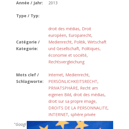
Année / Jahr:
2013
Type / Typ:
droit des médias
,
Droit
européen
,
Europarecht
,
Catégorie /
Medienrecht
,
Politik, Wirtschaft
Kategorie:
und Gesellschaft
,
Politiques,
économie et société
,
Rechtsvergleichung
Mots clef /
Internet
,
Medienrecht
,
Schlagworte:
PERSÖNLICHKEITSRECHT
,
PRIVATSPHÄRE
,
Recht am
eigenen Bild
,
droit des médias
,
droit sur sa propre image
,
DROITS DE LA PERSONNALITE
,
INTERNET
,
sphère privée
"
Googl