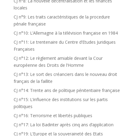
CJ n°8: La nouvelle décentralisation et les finances
locales
CJ n°9: Les traits caractéristiques de la procedure
pénale française
CJ n°10: L’Allemagne à la télévision française en 1984
CJ n°11: Le trentenaire du Centre d’Etudes Juridiques
Françaises
CJ n°12: Le règlement amiable devant la Cour
européenne des Droits de l’Homme
CJ n°13: Le sort des créanciers dans le nouveau droit
français de la faillite
CJ n°14: Trente ans de politique pénitentiaire française
CJ n°15: L’influence des institutions sur les partis
politiques
CJ n°16: Terrorisme et libertés publiques
CJ n°17: La loi Badinter après cinq ans d’application
CJ n°19: L’Europe et la souveraineté des Etats