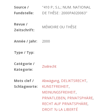
Source /
"410 P.; S.L.; NUM. NATIONAL
Fundstelle:
DE THÊSE : 2000PA020063"
Revue /
MÉMOIRE OU THÊSE
Zeitschrift:
Année / Jahr:
2000
Type / Typ:
Catégorie /
Zivilrecht
Kategorie:
Mots clef /
Abwägung
,
DELIKTSRECHT
,
Schlagworte:
KUNSTFREIHEIT
,
MEINUNGSFREIHEIT
,
PRIVATLEBEN
,
PRIVATSPHÄRE
,
RECHT AUF PRIVATSPHÄRE
,
DROIT ?ü LA LIBERTÉ