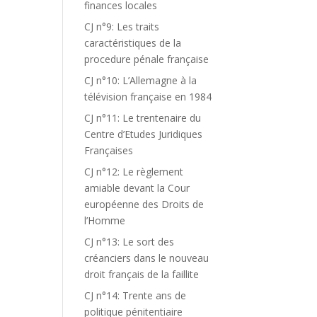
finances locales
CJ n°9: Les traits
caractéristiques de la
procedure pénale française
CJ n°10: L’Allemagne à la
télévision française en 1984
CJ n°11: Le trentenaire du
Centre d’Etudes Juridiques
Françaises
CJ n°12: Le règlement
amiable devant la Cour
européenne des Droits de
l’Homme
CJ n°13: Le sort des
créanciers dans le nouveau
droit français de la faillite
CJ n°14: Trente ans de
politique pénitentiaire