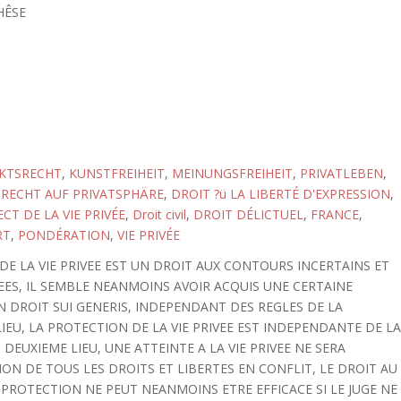
HÊSE
IKTSRECHT
,
KUNSTFREIHEIT
,
MEINUNGSFREIHEIT
,
PRIVATLEBEN
,
,
RECHT AUF PRIVATSPHÄRE
,
DROIT ?ü LA LIBERTÉ D'EXPRESSION
,
CT DE LA VIE PRIVÉE
,
Droit civil
,
DROIT DÉLICTUEL
,
FRANCE
,
RT
,
PONDÉRATION
,
VIE PRIVÉE
DE LA VIE PRIVEE EST UN DROIT AUX CONTOURS INCERTAINS ET
ES, IL SEMBLE NEANMOINS AVOIR ACQUIS UNE CERTAINE
UN DROIT SUI GENERIS, INDEPENDANT DES REGLES DE LA
IEU, LA PROTECTION DE LA VIE PRIVEE EST INDEPENDANTE DE L
EUXIEME LIEU, UNE ATTEINTE A LA VIE PRIVEE NE SERA
N DE TOUS LES DROITS ET LIBERTES EN CONFLIT, LE DROIT AU
E PROTECTION NE PEUT NEANMOINS ETRE EFFICACE SI LE JUGE NE