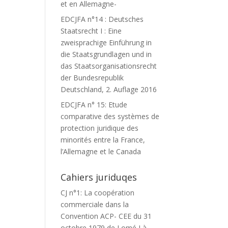
et en Allemagne-
EDCJFA n°14 : Deutsches
Staatsrecht I : Eine
zweisprachige Einführung in
die Staatsgrundlagen und in
das Staatsorganisationsrecht
der Bundesrepublik
Deutschland, 2. Auflage 2016
EDCJFA n° 15: Etude
comparative des systèmes de
protection juridique des
minorités entre la France,
l’Allemagne et le Canada
Cahiers juriduqes
CJ n°1: La coopération
commerciale dans la
Convention ACP- CEE du 31
octobre 1979 de Lomé I à