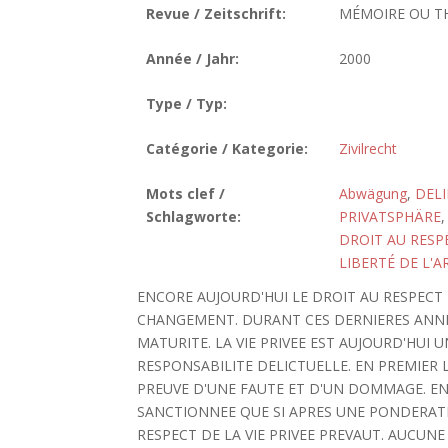
Revue / Zeitschrift:
MÉMOIRE OU T
Année / Jahr:
2000
Type / Typ:
Catégorie / Kategorie:
Zivilrecht
Mots clef /
Abwägung
,
DEL
Schlagworte:
PRIVATSPHÄRE
DROIT AU RESPE
LIBERTÉ DE L'A
ENCORE AUJOURD'HUI LE DROIT AU RESPECT 
CHANGEMENT. DURANT CES DERNIERES ANNE
MATURITE. LA VIE PRIVEE EST AUJOURD'HUI 
RESPONSABILITE DELICTUELLE. EN PREMIER L
PREUVE D'UNE FAUTE ET D'UN DOMMAGE. EN D
SANCTIONNEE QUE SI APRES UNE PONDERATIO
RESPECT DE LA VIE PRIVEE PREVAUT. AUCUN