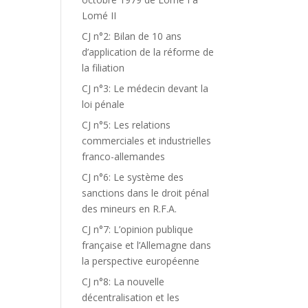
Lomé II
CJ n°2: Bilan de 10 ans
d’application de la réforme de
la filiation
CJ n°3: Le médecin devant la
loi pénale
CJ n°5: Les relations
commerciales et industrielles
franco-allemandes
CJ n°6: Le système des
sanctions dans le droit pénal
des mineurs en R.F.A.
CJ n°7: L’opinion publique
française et l’Allemagne dans
la perspective européenne
CJ n°8: La nouvelle
décentralisation et les