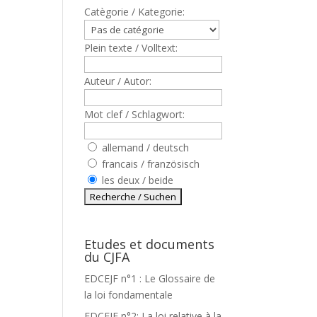
Catègorie / Kategorie:
Plein texte / Volltext:
Auteur / Autor:
Mot clef / Schlagwort:
allemand / deutsch
francais / französisch
les deux / beide
Etudes et documents
du CJFA
A
EDCEJF n°1 : Le Glossaire de
la loi fondamentale
EDCEJF n°2: La loi relative à la