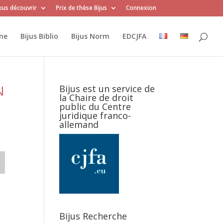
us découvrir
Prix de thèse Bijus
Connexion
me
Bijus Biblio
Bijus Norm
EDCJFA
N
Bijus est un service de
la Chaire de droit
public du Centre
juridique franco-
allemand
Bijus Recherche