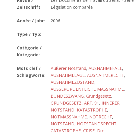
Revue /
Les Documents de Travail du Sénat - Série
Zeitschrift:
Législation comparée
Année / Jahr:
2006
Type / Typ:
Catégorie /
Kategorie:
Mots clef /
Äußerer Notstand
,
AUSNAHMEFALL
,
Schlagworte:
AUSNAHMELAGE
,
AUSNAHMERECHT
,
AUSNAHMEZUSTAND
,
AUSSERORDENTLICHE MASSNAHME
,
BUNDESZWANG
,
Grundgesetz
,
GRUNDGESETZ, ART. 91
,
INNERER
NOTSTAND
,
KATASTROPHE
,
NOTMASSNAHME
,
NOTRECHT
,
NOTSTAND
,
NOTSTANDSRECHT
,
CATASTROPHE
,
CRISE
,
Droit