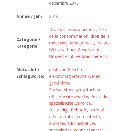
décembre 2016
Année / Jahr:
2016
Droit de l'environnement
,
Droit
de la consommation
,
droit de la
Catégorie /
médecine
,
Medizinrecht
,
Politik,
Kategorie:
Wirtschaft und Gesellschaft
,
Umweltrecht
,
Verbraucherrecht
Mots clef /
deutsche Gerichte
,
Schlagworte:
elektromagnetische Wellen
,
gerichtliche
Sachverständigengutachten
,
offizielle Grenzwerte
,
Pestizide
,
spezialisierte Behörde
,
zuständige Behörde
,
autorité
administrative compétente
,
autorités administratives
spécialisées
,
connaissances