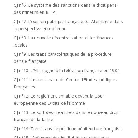
CJ n°6: Le système des sanctions dans le droit pénal
des mineurs en R.F.A.
CJ n°7: L’opinion publique française et l’Allemagne dans
la perspective européenne
CJ n°8: La nouvelle décentralisation et les finances
locales
CJ n°9: Les traits caractéristiques de la procedure
pénale française
CJ n°10: L’Allemagne à la télévision française en 1984
CJ n°11: Le trentenaire du Centre d’Etudes Juridiques
Françaises
CJ n°12: Le règlement amiable devant la Cour
européenne des Droits de l’Homme
CJ n°13: Le sort des créanciers dans le nouveau droit
français de la faillite
CJ n°14: Trente ans de politique pénitentiaire française
CJ n°15: L’influence des institutions sur les partis