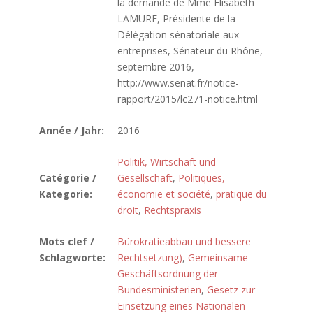
la demande de Mme Élisabeth
LAMURE, Présidente de la
Délégation sénatoriale aux
entreprises, Sénateur du Rhône,
septembre 2016,
http://www.senat.fr/notice-
rapport/2015/lc271-notice.html
Année / Jahr:
2016
Politik, Wirtschaft und
Catégorie /
Gesellschaft
,
Politiques,
Kategorie:
économie et société
,
pratique du
droit
,
Rechtspraxis
Mots clef /
Bürokratieabbau und bessere
Schlagworte:
Rechtsetzung)
,
Gemeinsame
Geschäftsordnung der
Bundesministerien
,
Gesetz zur
Einsetzung eines Nationalen