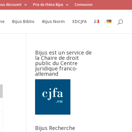
us découvrir
Prix de thèse Bijus
Connexion
me
Bijus Biblio
Bijus Norm
EDCJFA
Bijus est un service de
la Chaire de droit
public du Centre
juridique franco-
allemand
Bijus Recherche