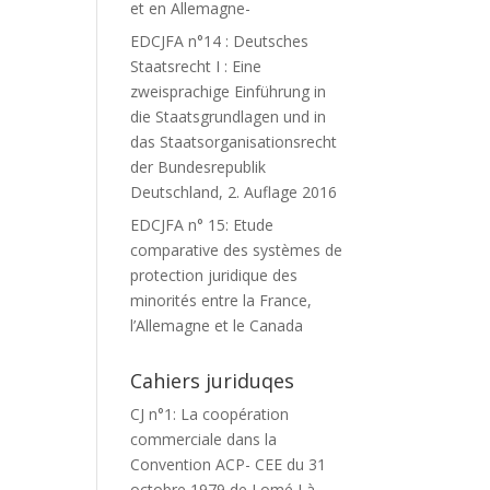
et en Allemagne-
EDCJFA n°14 : Deutsches
Staatsrecht I : Eine
zweisprachige Einführung in
die Staatsgrundlagen und in
das Staatsorganisationsrecht
der Bundesrepublik
Deutschland, 2. Auflage 2016
EDCJFA n° 15: Etude
comparative des systèmes de
protection juridique des
minorités entre la France,
l’Allemagne et le Canada
Cahiers juriduqes
CJ n°1: La coopération
commerciale dans la
Convention ACP- CEE du 31
octobre 1979 de Lomé I à