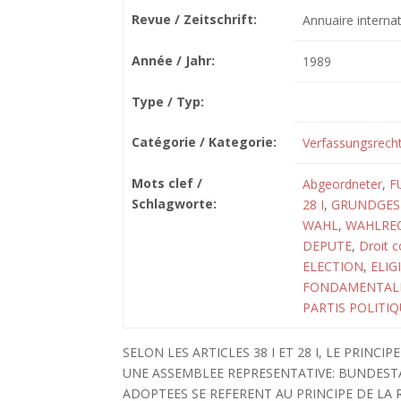
Revue / Zeitschrift:
Annuaire internat
Année / Jahr:
1989
Type / Typ:
Catégorie / Kategorie:
Verfassungsrech
Mots clef /
Abgeordneter
,
F
Schlagworte:
28 I
,
GRUNDGESET
WAHL
,
WAHLREC
DEPUTE
,
Droit c
ELECTION
,
ELIG
FONDAMENTALE,
PARTIS POLITIQ
SELON LES ARTICLES 38 I ET 28 I, LE PRINC
UNE ASSEMBLEE REPRESENTATIVE: BUNDESTA
ADOPTEES SE REFERENT AU PRINCIPE DE LA