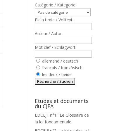
Catègorie / Kategorie:
Plein texte / Volltext:
Auteur / Autor:
Mot clef / Schlagwort:
allemand / deutsch
francais / französisch
les deux / beide
Etudes et documents
du CJFA
EDCEJF n°1 : Le Glossaire de
la loi fondamentale
EDCEJF n°2: La loi relative à la