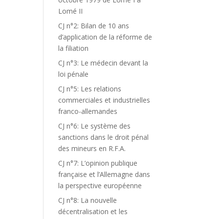
Lomé II
CJ n°2: Bilan de 10 ans
d’application de la réforme de
la filiation
CJ n°3: Le médecin devant la
loi pénale
CJ n°5: Les relations
commerciales et industrielles
franco-allemandes
CJ n°6: Le système des
sanctions dans le droit pénal
des mineurs en R.F.A.
CJ n°7: L’opinion publique
française et l’Allemagne dans
la perspective européenne
CJ n°8: La nouvelle
décentralisation et les