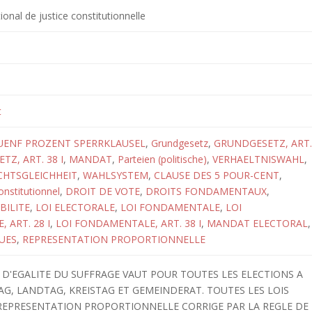
ional de justice constitutionnelle
t
UENF PROZENT SPERRKLAUSEL
,
Grundgesetz
,
GRUNDGESETZ, ART.
Z, ART. 38 I
,
MANDAT
,
Parteien (politische)
,
VERHAELTNISWAHL
,
HTSGLEICHHEIT
,
WAHLSYSTEM
,
CLAUSE DES 5 POUR-CENT
,
onstitutionnel
,
DROIT DE VOTE
,
DROITS FONDAMENTAUX
,
IBILITE
,
LOI ELECTORALE
,
LOI FONDAMENTALE
,
LOI
 ART. 28 I
,
LOI FONDAMENTALE, ART. 38 I
,
MANDAT ELECTORAL
,
UES
,
REPRESENTATION PROPORTIONNELLE
IPE D'EGALITE DU SUFFRAGE VAUT POUR TOUTES LES ELECTIONS A
G, LANDTAG, KREISTAG ET GEMEINDERAT. TOUTES LES LOIS
 REPRESENTATION PROPORTIONNELLE CORRIGE PAR LA REGLE DE