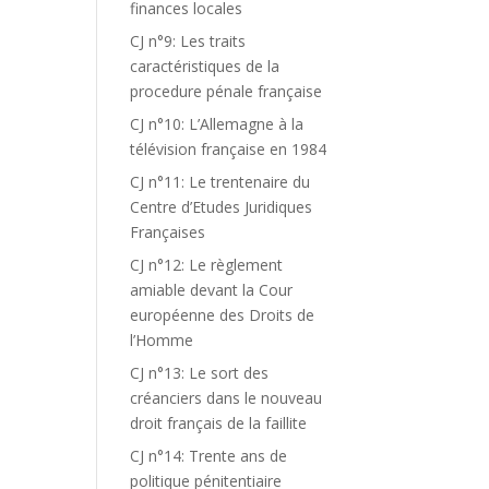
finances locales
CJ n°9: Les traits
caractéristiques de la
procedure pénale française
CJ n°10: L’Allemagne à la
télévision française en 1984
CJ n°11: Le trentenaire du
Centre d’Etudes Juridiques
Françaises
CJ n°12: Le règlement
amiable devant la Cour
européenne des Droits de
l’Homme
CJ n°13: Le sort des
créanciers dans le nouveau
droit français de la faillite
CJ n°14: Trente ans de
politique pénitentiaire