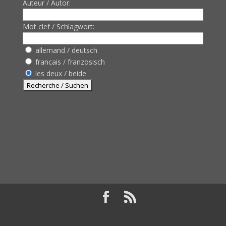
Auteur / Autor:
Mot clef / Schlagwort:
allemand / deutsch
francais / französisch
les deux / beide
Design de
Elegant Themes
| Propulsé par
WordPress