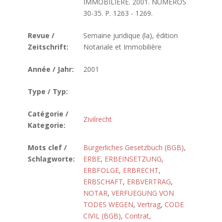
IMMOBILIERE. 2001. NUMEROS
30-35. P. 1263 - 1269.
Revue /
Semaine juridique (la), édition
Zeitschrift:
Notariale et Immobilière
Année / Jahr:
2001
Type / Typ:
Catégorie /
Zivilrecht
Kategorie:
Mots clef /
Bürgerliches Gesetzbuch (BGB)
,
Schlagworte:
ERBE
,
ERBEINSETZUNG
,
ERBFOLGE
,
ERBRECHT
,
ERBSCHAFT
,
ERBVERTRAG
,
NOTAR
,
VERFUEGUNG VON
TODES WEGEN
,
Vertrag
,
CODE
CIVIL (BGB)
,
Contrat
,