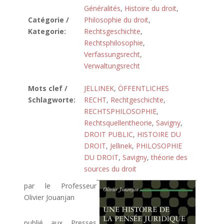
Généralités
,
Histoire du droit
,
Catégorie /
Philosophie du droit
,
Kategorie:
Rechtsgeschichte
,
Rechtsphilosophie
,
Verfassungsrecht
,
Verwaltungsrecht
Mots clef /
JELLINEK
,
ÖFFENTLICHES
Schlagworte:
RECHT
,
Rechtgeschichte
,
RECHTSPHILOSOPHIE
,
Rechtsquellentheorie
,
Savigny
,
DROIT PUBLIC
,
HISTOIRE DU
DROIT
,
Jellinek
,
PHILOSOPHIE
DU DROIT
,
Savigny
,
théorie des
sources du droit
par le Professeur
Olivier Jouanjan
publié aux Presses