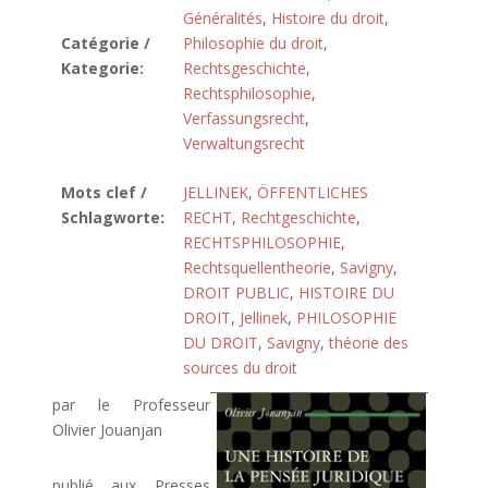
Généralités
,
Histoire du droit
,
Catégorie /
Philosophie du droit
,
Kategorie:
Rechtsgeschichte
,
Rechtsphilosophie
,
Verfassungsrecht
,
Verwaltungsrecht
Mots clef /
JELLINEK
,
ÖFFENTLICHES
Schlagworte:
RECHT
,
Rechtgeschichte
,
RECHTSPHILOSOPHIE
,
Rechtsquellentheorie
,
Savigny
,
DROIT PUBLIC
,
HISTOIRE DU
DROIT
,
Jellinek
,
PHILOSOPHIE
DU DROIT
,
Savigny
,
théorie des
sources du droit
par le Professeur
Olivier Jouanjan
publié aux Presses