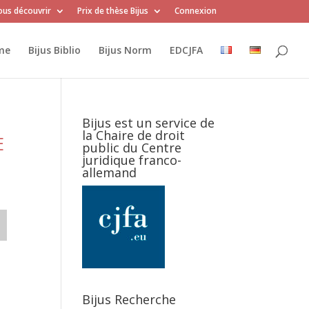
us découvrir
Prix de thèse Bijus
Connexion
me
Bijus Biblio
Bijus Norm
EDCJFA
Bijus est un service de
la Chaire de droit
E
public du Centre
juridique franco-
allemand
Bijus Recherche