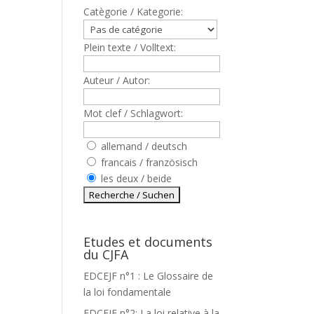
Catègorie / Kategorie:
Plein texte / Volltext:
Auteur / Autor:
Mot clef / Schlagwort:
allemand / deutsch
francais / französisch
les deux / beide
E
Etudes et documents
du CJFA
EDCEJF n°1 : Le Glossaire de
la loi fondamentale
EDCEJF n°2: La loi relative à la