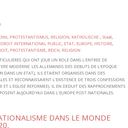
e
chte
,
PROTESTANTISMUS
,
RELIGION, KATHOLISCHE-
,
Staat
,
,
DROIT INTERNATIONAL PUBLIC
,
ETAT
,
EUROPE
,
HISTOIRE
,
ROIT
,
PROTESTANTISME
,
REICH
,
RELIGION
TICULIERES QUI ONT JOUE UN ROLE DANS L'ENTREE DE
S L'ERE MODERNE: LES ALLEMANDS DES DEBUTS DE L'EPOQUE
N DANS UN ETAT), ILS ETAIENT ORGANISES DANS DES
LES ET RECONNAISSAIENT L'EXISTENCE DE TROIS CONFESSIONS
NE ET L'EGLISE REFORMEE). IL EN DEDUIT DES RAPPROCHEMENTS
 POSENT AUJOURD'HUI DANS L'EUROPE POST-NATIONALES.
NATIONALISME DANS LE MONDE
20.