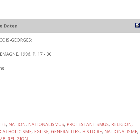
he Daten
COIS-GEORGES;
EMAGNE. 1996. P. 17 - 30.
ne
CHE
,
NATION
,
NATIONALISMUS
,
PROTESTANTISMUS
,
RELIGION,
CATHOLICISME
,
EGLISE
,
GENERALITES
,
HISTOIRE
,
NATIONALISME
,
ME
,
RELIGION