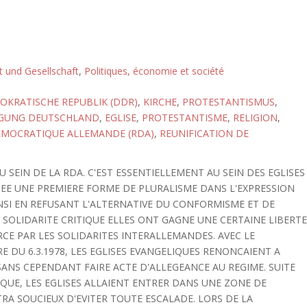
ft und Gesellschaft
,
Politiques, économie et société
KRATISCHE REPUBLIK (DDR)
,
KIRCHE
,
PROTESTANTISMUS
,
IGUNG DEUTSCHLAND
,
EGLISE
,
PROTESTANTISME
,
RELIGION
,
EMOCRATIQUE ALLEMANDE (RDA)
,
REUNIFICATION DE
U SEIN DE LA RDA. C'EST ESSENTIELLEMENT AU SEIN DES EGLISES
EE UNE PREMIERE FORME DE PLURALISME DANS L'EXPRESSION
INSI EN REFUSANT L'ALTERNATIVE DU CONFORMISME ET DE
SOLIDARITE CRITIQUE ELLES ONT GAGNE UNE CERTAINE LIBERT
CE PAR LES SOLIDARITES INTERALLEMANDES. AVEC LE
DU 6.3.1978, LES EGLISES EVANGELIQUES RENONCAIENT A
SANS CEPENDANT FAIRE ACTE D'ALLEGEANCE AU REGIME. SUITE
QUE, LES EGLISES ALLAIENT ENTRER DANS UNE ZONE DE
RA SOUCIEUX D'EVITER TOUTE ESCALADE. LORS DE LA