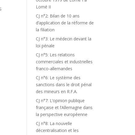
Lomé II
S
CJ n°2: Bilan de 10 ans
d’application de la réforme de
la filiation
CJ n°3: Le médecin devant la
loi pénale
CJ n°5: Les relations
commerciales et industrielles
franco-allemandes
CJ n°6: Le système des
sanctions dans le droit pénal
des mineurs en R.F.A.
CJ n°7: L’opinion publique
française et l’Allemagne dans
la perspective européenne
CJ n°8: La nouvelle
décentralisation et les