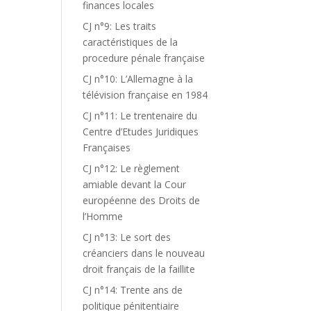
finances locales
CJ n°9: Les traits
caractéristiques de la
procedure pénale française
CJ n°10: L’Allemagne à la
télévision française en 1984
CJ n°11: Le trentenaire du
Centre d’Etudes Juridiques
Françaises
CJ n°12: Le règlement
amiable devant la Cour
européenne des Droits de
l’Homme
CJ n°13: Le sort des
créanciers dans le nouveau
droit français de la faillite
CJ n°14: Trente ans de
politique pénitentiaire