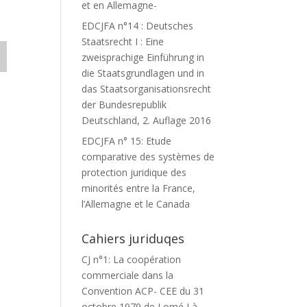
et en Allemagne-
EDCJFA n°14 : Deutsches
Staatsrecht I : Eine
zweisprachige Einführung in
die Staatsgrundlagen und in
das Staatsorganisationsrecht
der Bundesrepublik
Deutschland, 2. Auflage 2016
EDCJFA n° 15: Etude
comparative des systèmes de
protection juridique des
minorités entre la France,
l’Allemagne et le Canada
Cahiers juriduqes
CJ n°1: La coopération
commerciale dans la
Convention ACP- CEE du 31
octobre 1979 de Lomé I à