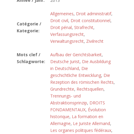
Année / Jahr:
2013
Allgemeines
,
Droit administratif
,
Droit civil
,
Droit constitutionnel
,
Catégorie /
Droit pénal
,
Strafrecht
,
Kategorie:
Verfassungsrecht
,
Verwaltungsrecht
,
Zivilrecht
Mots clef /
Aufbau der Gerichtsbarkeit
,
Schlagworte:
Deutsche Jurist
,
Die Ausbildung
in Deutschland
,
Die
geschichtliche Entwicklung
,
Die
Rezeption des römischen Rechts
,
Grundrechte
,
Rechtsquellen
,
Trennungs- und
Abstraktionsprinzip
,
DROITS
FONDAMENTAUX
,
Évolution
historique
,
La formation en
Allemagne
,
Le Juriste Allemand
,
Les organes politques fédéraux
,