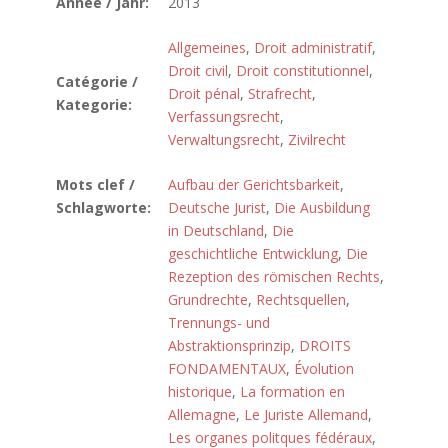
Année / Jahr:
2013
Allgemeines
,
Droit administratif
,
Droit civil
,
Droit constitutionnel
,
Catégorie /
Droit pénal
,
Strafrecht
,
Kategorie:
Verfassungsrecht
,
Verwaltungsrecht
,
Zivilrecht
Mots clef /
Aufbau der Gerichtsbarkeit
,
Schlagworte:
Deutsche Jurist
,
Die Ausbildung
in Deutschland
,
Die
geschichtliche Entwicklung
,
Die
Rezeption des römischen Rechts
,
Grundrechte
,
Rechtsquellen
,
Trennungs- und
Abstraktionsprinzip
,
DROITS
FONDAMENTAUX
,
Évolution
historique
,
La formation en
Allemagne
,
Le Juriste Allemand
,
Les organes politques fédéraux
,