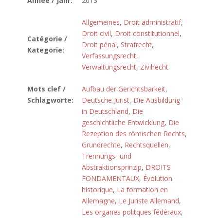
Année / Jahr:
2013
Allgemeines
,
Droit administratif
,
Droit civil
,
Droit constitutionnel
,
Catégorie /
Droit pénal
,
Strafrecht
,
Kategorie:
Verfassungsrecht
,
Verwaltungsrecht
,
Zivilrecht
Mots clef /
Aufbau der Gerichtsbarkeit
,
Schlagworte:
Deutsche Jurist
,
Die Ausbildung
in Deutschland
,
Die
geschichtliche Entwicklung
,
Die
Rezeption des römischen Rechts
,
Grundrechte
,
Rechtsquellen
,
Trennungs- und
Abstraktionsprinzip
,
DROITS
FONDAMENTAUX
,
Évolution
historique
,
La formation en
Allemagne
,
Le Juriste Allemand
,
Les organes politques fédéraux
,