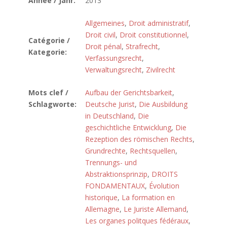
Année / Jahr:
2013
Allgemeines
,
Droit administratif
,
Droit civil
,
Droit constitutionnel
,
Catégorie /
Droit pénal
,
Strafrecht
,
Kategorie:
Verfassungsrecht
,
Verwaltungsrecht
,
Zivilrecht
Mots clef /
Aufbau der Gerichtsbarkeit
,
Schlagworte:
Deutsche Jurist
,
Die Ausbildung
in Deutschland
,
Die
geschichtliche Entwicklung
,
Die
Rezeption des römischen Rechts
,
Grundrechte
,
Rechtsquellen
,
Trennungs- und
Abstraktionsprinzip
,
DROITS
FONDAMENTAUX
,
Évolution
historique
,
La formation en
Allemagne
,
Le Juriste Allemand
,
Les organes politques fédéraux
,