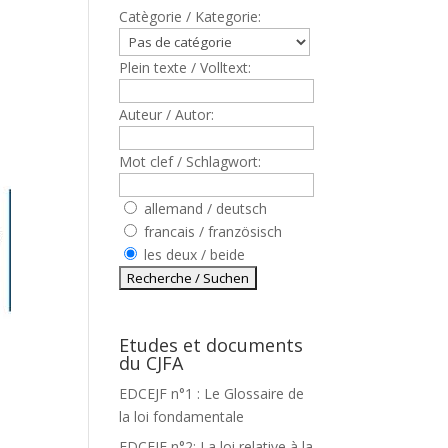
Catègorie / Kategorie:
Plein texte / Volltext:
Auteur / Autor:
Mot clef / Schlagwort:
allemand / deutsch
francais / französisch
les deux / beide
Etudes et documents
du CJFA
EDCEJF n°1 : Le Glossaire de
la loi fondamentale
EDCEJF n°2: La loi relative à la