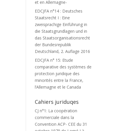
et en Allemagne-
EDCJFA n°14 : Deutsches
Staatsrecht I : Eine
zweisprachige Einführung in
die Staatsgrundlagen und in
das Staatsorganisationsrecht
der Bundesrepublik
Deutschland, 2. Auflage 2016
EDCJFA n° 15: Etude
comparative des systèmes de
protection juridique des
minorités entre la France,
l’Allemagne et le Canada
Cahiers juriduqes
CJ n°1: La coopération
commerciale dans la
Convention ACP- CEE du 31
octobre 1979 de Lomé I à