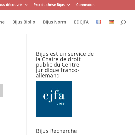
us découvrir
Prix de thèse Bijus
Connexion
me
Bijus Biblio
Bijus Norm
EDCJFA
Bijus est un service de
la Chaire de droit
public du Centre
juridique franco-
allemand
Bijus Recherche