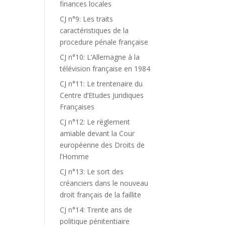
finances locales
CJ n°9: Les traits
caractéristiques de la
procedure pénale française
CJ n°10: L’Allemagne à la
télévision française en 1984
CJ n°11: Le trentenaire du
Centre d’Etudes Juridiques
Françaises
CJ n°12: Le règlement
amiable devant la Cour
européenne des Droits de
l’Homme
CJ n°13: Le sort des
créanciers dans le nouveau
droit français de la faillite
CJ n°14: Trente ans de
politique pénitentiaire