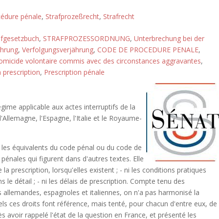
édure pénale
,
Strafprozeßrecht
,
Strafrecht
afgesetzbuch
,
STRAFPROZESSORDNUNG
,
Unterbrechung bei der
ährung
,
Verfolgungsverjährung
,
CODE DE PROCEDURE PENALE
,
omicide volontaire commis avec des circonstances aggravantes
,
a prescription
,
Prescription pénale
gime applicable aux actes interruptifs de la
'Allemagne, l'Espagne, l'Italie et le Royaume-
s les équivalents du code pénal ou du code de
pénales qui figurent dans d'autres textes. Elle
la prescription, lorsqu'elles existent ; - ni les conditions pratiques
s le détail ; - ni les délais de prescription. Compte tenu des
 allemandes, espagnoles et italiennes, on n'a pas harmonisé la
uels ces droits font référence, mais tenté, pour chacun d'entre eux, de
ès avoir rappelé l'état de la question en France, et présenté les