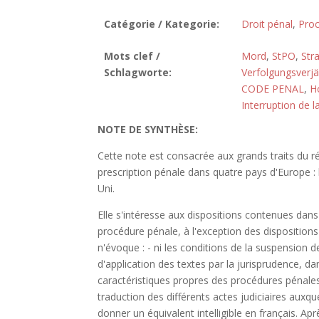
Catégorie / Kategorie:
Droit pénal
,
Proc
Mots clef /
Mord
,
StPO
,
Str
Schlagworte:
Verfolgungsverj
CODE PENAL
,
H
Interruption de l
NOTE DE SYNTHÈSE:
Cette note est consacrée aux grands traits du ré
prescription pénale dans quatre pays d'Europe : l
Uni.
Elle s'intéresse aux dispositions contenues dan
procédure pénale, à l'exception des dispositions 
n'évoque : - ni les conditions de la suspension de 
d'application des textes par la jurisprudence, dan
caractéristiques propres des procédures pénales
traduction des différents actes judiciaires auxq
donner un équivalent intelligible en français. Apr