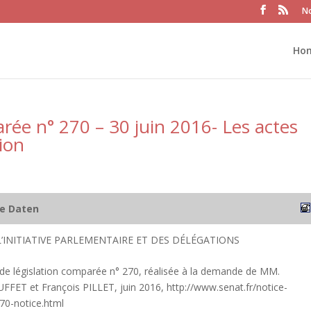
No
Ho
rée n° 270 – 30 juin 2016- Les actes
tion
he Daten
L’INITIATIVE PARLEMENTAIRE ET DES DÉLÉGATIONS
 de législation comparée n° 270, réalisée à la demande de MM.
FFET et François PILLET, juin 2016, http://www.senat.fr/notice-
70-notice.html