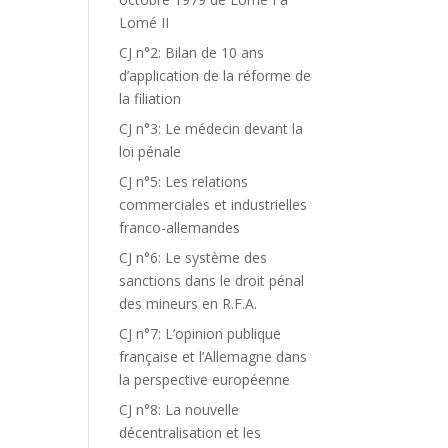
Lomé II
CJ n°2: Bilan de 10 ans
d’application de la réforme de
la filiation
CJ n°3: Le médecin devant la
loi pénale
CJ n°5: Les relations
commerciales et industrielles
franco-allemandes
CJ n°6: Le système des
sanctions dans le droit pénal
des mineurs en R.F.A.
CJ n°7: L’opinion publique
française et l’Allemagne dans
la perspective européenne
CJ n°8: La nouvelle
décentralisation et les