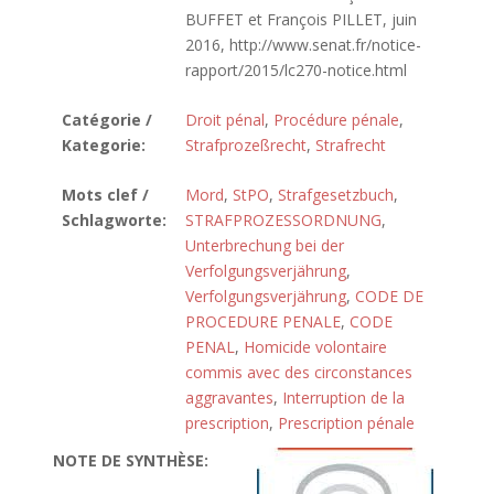
BUFFET et François PILLET, juin
2016, http://www.senat.fr/notice-
rapport/2015/lc270-notice.html
Catégorie /
Droit pénal
,
Procédure pénale
,
Kategorie:
Strafprozeßrecht
,
Strafrecht
Mots clef /
Mord
,
StPO
,
Strafgesetzbuch
,
Schlagworte:
STRAFPROZESSORDNUNG
,
Unterbrechung bei der
Verfolgungsverjährung
,
Verfolgungsverjährung
,
CODE DE
PROCEDURE PENALE
,
CODE
PENAL
,
Homicide volontaire
commis avec des circonstances
aggravantes
,
Interruption de la
prescription
,
Prescription pénale
NOTE DE SYNTHÈSE: