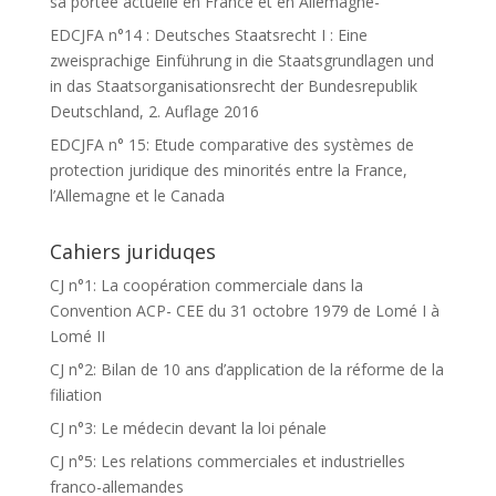
sa portée actuelle en France et en Allemagne-
EDCJFA n°14 : Deutsches Staatsrecht I : Eine
zweisprachige Einführung in die Staatsgrundlagen und
in das Staatsorganisationsrecht der Bundesrepublik
Deutschland, 2. Auflage 2016
EDCJFA n° 15: Etude comparative des systèmes de
protection juridique des minorités entre la France,
l’Allemagne et le Canada
Cahiers juriduqes
CJ n°1: La coopération commerciale dans la
Convention ACP- CEE du 31 octobre 1979 de Lomé I à
Lomé II
CJ n°2: Bilan de 10 ans d’application de la réforme de la
filiation
CJ n°3: Le médecin devant la loi pénale
CJ n°5: Les relations commerciales et industrielles
franco-allemandes