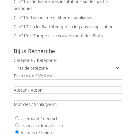
CJ n°15: L’influence des institutions sur les partis
politiques
CJ n°16: Terrorisme et libertés publiques
CJ n°17: La loi Badinter après cinq ans d’application
CJ n°19: L’Europe et la souveraineté des Etats
Bijus Recherche
Catègorie / Kategorie:
Plein texte / Volltext:
Auteur / Autor:
Mot clef / Schlagwort:
allemand / deutsch
francais / französisch
les deux / beide