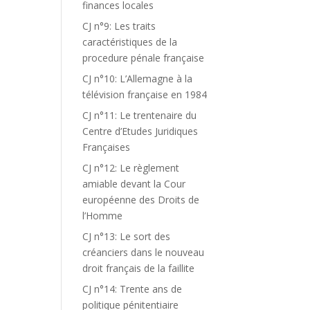
finances locales
CJ n°9: Les traits
caractéristiques de la
procedure pénale française
CJ n°10: L’Allemagne à la
télévision française en 1984
CJ n°11: Le trentenaire du
Centre d’Etudes Juridiques
Françaises
CJ n°12: Le règlement
amiable devant la Cour
européenne des Droits de
l’Homme
CJ n°13: Le sort des
créanciers dans le nouveau
droit français de la faillite
CJ n°14: Trente ans de
politique pénitentiaire