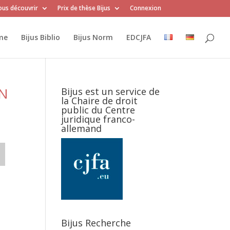
us découvrir
Prix de thèse Bijus
Connexion
me
Bijus Biblio
Bijus Norm
EDCJFA
EN
Bijus est un service de
la Chaire de droit
public du Centre
juridique franco-
allemand
Bijus Recherche