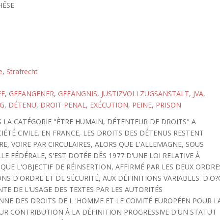
HÊSE
e
,
Strafrecht
FE
,
GEFANGENER
,
GEFÄNGNIS
,
JUSTIZVOLLZUGSANSTALT
,
JVA
,
G
,
DÉTENU
,
DROIT PENAL
,
EXÉCUTION
,
PEINE
,
PRISON
S LA CATÉGORIE "ÈTRE HUMAIN, DÉTENTEUR DE DROITS" A
IÉTÉ CIVILE. EN FRANCE, LES DROITS DES DÉTENUS RESTENT
RE, VOIRE PAR CIRCULAIRES, ALORS QUE L'ALLEMAGNE, SOUS
E FÉDÉRALE, S'EST DOTÉE DÊS 1977 D'UNE LOI RELATIVE À
 QUE L'OBJECTIF DE RÉINSERTION, AFFIRMÉ PAR LES DEUX ORDRE
S D'ORDRE ET DE SÉCURITÉ, AUX DÉFINITIONS VARIABLES. D'O?
TE DE L'USAGE DES TEXTES PAR LES AUTORITÉS
ENNE DES DROITS DE L 'HOMME ET LE COMITÉ EUROPÉEN POUR L
UR CONTRIBUTION À LA DÉFINITION PROGRESSIVE D'UN STATUT