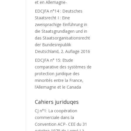
et en Allemagne-
EDCJFA n°14 : Deutsches
Staatsrecht I : Eine
zweisprachige Einführung in
die Staatsgrundlagen und in
das Staatsorganisationsrecht
der Bundesrepublik
Deutschland, 2. Auflage 2016
EDCJFA n° 15: Etude
comparative des systèmes de
protection juridique des
minorités entre la France,
l’Allemagne et le Canada
Cahiers juriduqes
CJ n°1: La coopération
commerciale dans la
Convention ACP- CEE du 31
octobre 1979 de Lomé I à