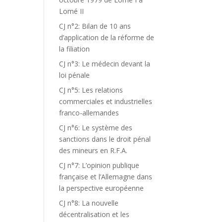
Lomé II
CJ n°2: Bilan de 10 ans
d’application de la réforme de
la filiation
CJ n°3: Le médecin devant la
loi pénale
CJ n°5: Les relations
commerciales et industrielles
franco-allemandes
CJ n°6: Le système des
sanctions dans le droit pénal
des mineurs en R.F.A.
CJ n°7: L’opinion publique
française et l’Allemagne dans
la perspective européenne
CJ n°8: La nouvelle
décentralisation et les