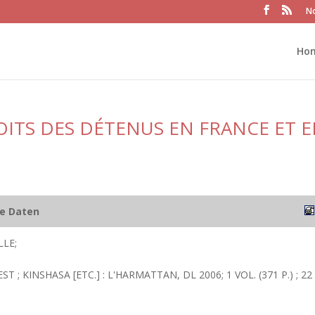
No
Ho
OITS DES DÉTENUS EN FRANCE ET 
he Daten
LLE;
ST ; KINSHASA [ETC.] : L'HARMATTAN, DL 2006; 1 VOL. (371 P.) ; 22