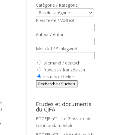
Catègorie / Kategorie:
Plein texte / Volltext:
Auteur / Autor:
Mot clef / Schlagwort:
allemand / deutsch
francais / französisch
les deux / beide
S
Etudes et documents
du CJFA
Ö
EDCEJF n°1 : Le Glossaire de
A
la loi fondamentale
EDCEJF n°2: La loi relative à la