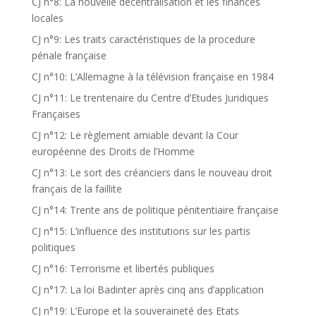
CJ n°8: La nouvelle décentralisation et les finances
locales
CJ n°9: Les traits caractéristiques de la procedure
pénale française
CJ n°10: L’Allemagne à la télévision française en 1984
CJ n°11: Le trentenaire du Centre d’Etudes Juridiques
Françaises
CJ n°12: Le règlement amiable devant la Cour
européenne des Droits de l’Homme
CJ n°13: Le sort des créanciers dans le nouveau droit
français de la faillite
CJ n°14: Trente ans de politique pénitentiaire française
CJ n°15: L’influence des institutions sur les partis
politiques
CJ n°16: Terrorisme et libertés publiques
CJ n°17: La loi Badinter après cinq ans d’application
CJ n°19: L’Europe et la souveraineté des Etats