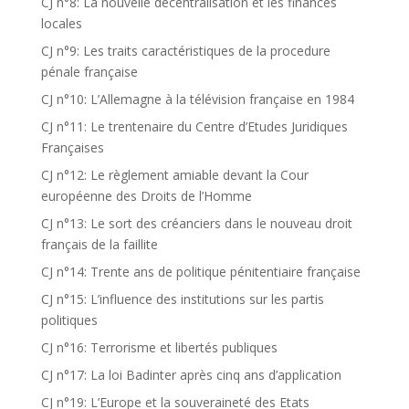
CJ n°8: La nouvelle décentralisation et les finances
locales
CJ n°9: Les traits caractéristiques de la procedure
pénale française
CJ n°10: L’Allemagne à la télévision française en 1984
CJ n°11: Le trentenaire du Centre d’Etudes Juridiques
Françaises
CJ n°12: Le règlement amiable devant la Cour
européenne des Droits de l’Homme
CJ n°13: Le sort des créanciers dans le nouveau droit
français de la faillite
CJ n°14: Trente ans de politique pénitentiaire française
CJ n°15: L’influence des institutions sur les partis
politiques
CJ n°16: Terrorisme et libertés publiques
CJ n°17: La loi Badinter après cinq ans d’application
CJ n°19: L’Europe et la souveraineté des Etats