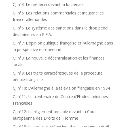
CJ n°3: Le médecin devant la loi pénale
CJ n°5: Les relations commerciales et industrielles
franco-allemandes
CJ n°6: Le système des sanctions dans le droit pénal
des mineurs en R.F.A.
CJ n°7: L’opinion publique française et l’Allemagne dans
la perspective européenne
CJ n°8: La nouvelle décentralisation et les finances
locales
CJ n°9: Les traits caractéristiques de la procedure
pénale française
CJ n°10: L’Allemagne à la télévision française en 1984
CJ n°11: Le trentenaire du Centre d’Etudes Juridiques
Françaises
CJ n°12: Le règlement amiable devant la Cour
européenne des Droits de l’Homme
CJ n°13: Le sort des créanciers dans le nouveau droit