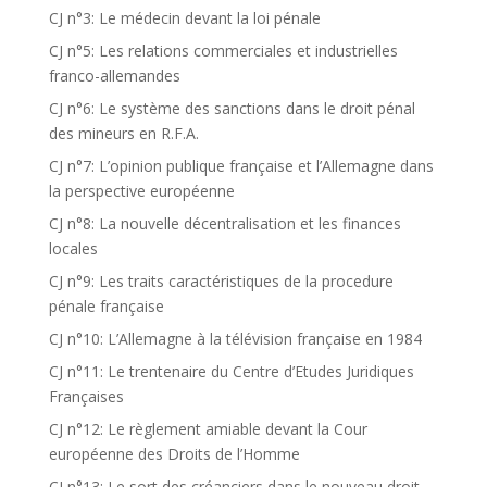
CJ n°3: Le médecin devant la loi pénale
CJ n°5: Les relations commerciales et industrielles
franco-allemandes
CJ n°6: Le système des sanctions dans le droit pénal
des mineurs en R.F.A.
CJ n°7: L’opinion publique française et l’Allemagne dans
la perspective européenne
CJ n°8: La nouvelle décentralisation et les finances
locales
CJ n°9: Les traits caractéristiques de la procedure
pénale française
CJ n°10: L’Allemagne à la télévision française en 1984
CJ n°11: Le trentenaire du Centre d’Etudes Juridiques
Françaises
CJ n°12: Le règlement amiable devant la Cour
européenne des Droits de l’Homme
CJ n°13: Le sort des créanciers dans le nouveau droit