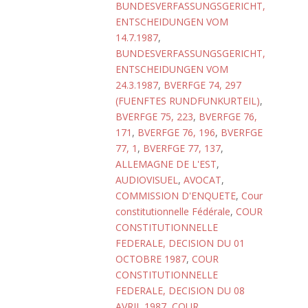
BUNDESVERFASSUNGSGERICHT,
ENTSCHEIDUNGEN VOM
14.7.1987
,
BUNDESVERFASSUNGSGERICHT,
ENTSCHEIDUNGEN VOM
24.3.1987
,
BVERFGE 74, 297
(FUENFTES RUNDFUNKURTEIL)
,
BVERFGE 75, 223
,
BVERFGE 76,
171
,
BVERFGE 76, 196
,
BVERFGE
77, 1
,
BVERFGE 77, 137
,
ALLEMAGNE DE L'EST
,
AUDIOVISUEL
,
AVOCAT
,
COMMISSION D'ENQUETE
,
Cour
constitutionnelle Fédérale
,
COUR
CONSTITUTIONNELLE
FEDERALE, DECISION DU 01
OCTOBRE 1987
,
COUR
CONSTITUTIONNELLE
FEDERALE, DECISION DU 08
AVRIL 1987
,
COUR