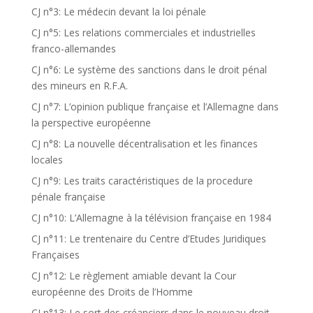
CJ n°3: Le médecin devant la loi pénale
CJ n°5: Les relations commerciales et industrielles
franco-allemandes
CJ n°6: Le système des sanctions dans le droit pénal
des mineurs en R.F.A.
CJ n°7: L’opinion publique française et l’Allemagne dans
la perspective européenne
CJ n°8: La nouvelle décentralisation et les finances
locales
CJ n°9: Les traits caractéristiques de la procedure
pénale française
CJ n°10: L’Allemagne à la télévision française en 1984
CJ n°11: Le trentenaire du Centre d’Etudes Juridiques
Françaises
CJ n°12: Le règlement amiable devant la Cour
européenne des Droits de l’Homme
CJ n°13: Le sort des créanciers dans le nouveau droit