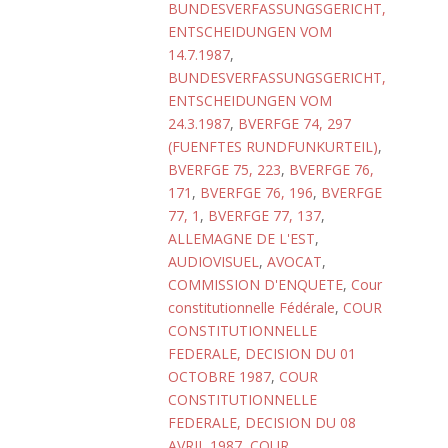
BUNDESVERFASSUNGSGERICHT,
ENTSCHEIDUNGEN VOM
14.7.1987
,
BUNDESVERFASSUNGSGERICHT,
ENTSCHEIDUNGEN VOM
24.3.1987
,
BVERFGE 74, 297
(FUENFTES RUNDFUNKURTEIL)
,
BVERFGE 75, 223
,
BVERFGE 76,
171
,
BVERFGE 76, 196
,
BVERFGE
77, 1
,
BVERFGE 77, 137
,
ALLEMAGNE DE L'EST
,
AUDIOVISUEL
,
AVOCAT
,
COMMISSION D'ENQUETE
,
Cour
constitutionnelle Fédérale
,
COUR
CONSTITUTIONNELLE
FEDERALE, DECISION DU 01
OCTOBRE 1987
,
COUR
CONSTITUTIONNELLE
FEDERALE, DECISION DU 08
AVRIL 1987
,
COUR