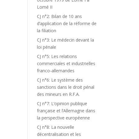
Lomé II
CJ n°2: Bilan de 10 ans
d’application de la réforme de
la filiation
CJ n°3: Le médecin devant la
loi pénale
CJ n°5: Les relations
commerciales et industrielles
franco-allemandes
CJ n°6: Le système des
sanctions dans le droit pénal
des mineurs en R.F.A.
CJ n°7: L’opinion publique
française et l’Allemagne dans
la perspective européenne
CJ n°8: La nouvelle
décentralisation et les