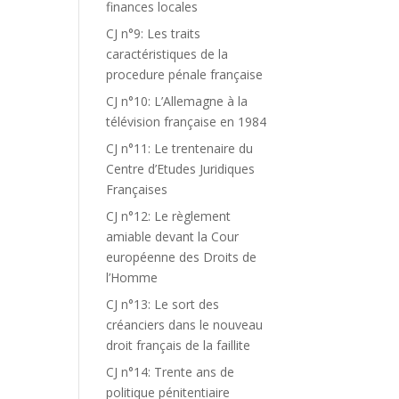
finances locales
CJ n°9: Les traits
caractéristiques de la
procedure pénale française
CJ n°10: L’Allemagne à la
télévision française en 1984
CJ n°11: Le trentenaire du
Centre d’Etudes Juridiques
Françaises
CJ n°12: Le règlement
amiable devant la Cour
européenne des Droits de
l’Homme
CJ n°13: Le sort des
créanciers dans le nouveau
droit français de la faillite
CJ n°14: Trente ans de
politique pénitentiaire