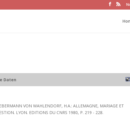
No
Ho
he Daten
IEBERMANN VON WAHLENDORF, H.A.: ALLEMAGNE, MARIAGE ET
STION. LYON. EDITIONS DU CNRS 1980, P. 219 - 228.