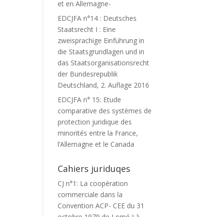
et en Allemagne-
EDCJFA n°14 : Deutsches
Staatsrecht I : Eine
zweisprachige Einführung in
die Staatsgrundlagen und in
das Staatsorganisationsrecht
der Bundesrepublik
Deutschland, 2. Auflage 2016
EDCJFA n° 15: Etude
comparative des systèmes de
protection juridique des
minorités entre la France,
l’Allemagne et le Canada
Cahiers juriduqes
CJ n°1: La coopération
commerciale dans la
Convention ACP- CEE du 31
octobre 1979 de Lomé I à