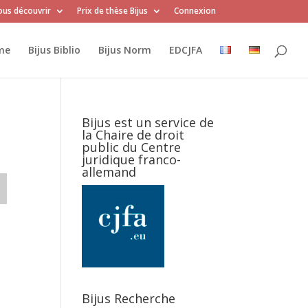
us découvrir
Prix de thèse Bijus
Connexion
me
Bijus Biblio
Bijus Norm
EDCJFA
Bijus est un service de
la Chaire de droit
public du Centre
juridique franco-
allemand
Bijus Recherche