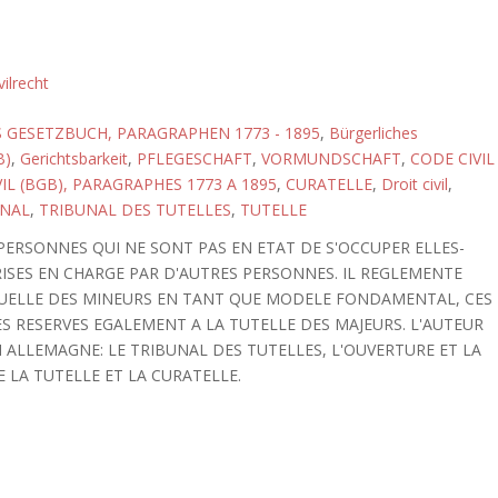
vilrecht
 GESETZBUCH, PARAGRAPHEN 1773 - 1895
,
Bürgerliches
B)
,
Gerichtsbarkeit
,
PFLEGESCHAFT
,
VORMUNDSCHAFT
,
CODE CIVIL
IL (BGB), PARAGRAPHES 1773 A 1895
,
CURATELLE
,
Droit civil
,
UNAL
,
TRIBUNAL DES TUTELLES
,
TUTELLE
PERSONNES QUI NE SONT PAS EN ETAT DE S'OCCUPER ELLES-
RISES EN CHARGE PAR D'AUTRES PERSONNES. IL REGLEMENTE
UTUELLE DES MINEURS EN TANT QUE MODELE FONDAMENTAL, CES
S RESERVES EGALEMENT A LA TUTELLE DES MAJEURS. L'AUTEUR
 ALLEMAGNE: LE TRIBUNAL DES TUTELLES, L'OUVERTURE ET LA
 LA TUTELLE ET LA CURATELLE.