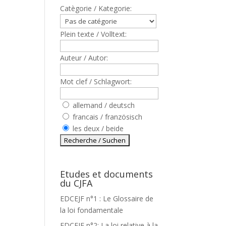
Catègorie / Kategorie:
Plein texte / Volltext:
Auteur / Autor:
Mot clef / Schlagwort:
allemand / deutsch
francais / französisch
les deux / beide
Etudes et documents
du CJFA
EDCEJF n°1 : Le Glossaire de
la loi fondamentale
EDCEJF n°2: La loi relative à la