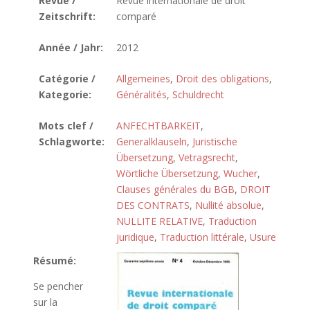
Revue /
Revue internationale de droit
Zeitschrift:
comparé
Année / Jahr:
2012
Catégorie /
Allgemeines
,
Droit des obligations
,
Kategorie:
Généralités
,
Schuldrecht
Mots clef /
ANFECHTBARKEIT
,
Schlagworte:
Generalklauseln
,
Juristische
Übersetzung
,
Vetragsrecht
,
Wörtliche Übersetzung
,
Wucher
,
Clauses générales du BGB
,
DROIT
DES CONTRATS
,
Nullité absolue
,
NULLITE RELATIVE
,
Traduction
juridique
,
Traduction littérale
,
Usure
Résumé:
Se pencher
sur la