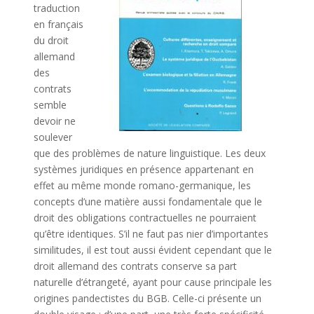
traduction
en français
du droit
allemand
des
contrats
semble
devoir ne
soulever
que des problèmes de nature linguistique. Les deux
systèmes juridiques en présence appartenant en
effet au même monde romano-germanique, les
concepts d’une matière aussi fondamentale que le
droit des obligations contractuelles ne pourraient
qu’être identiques. S’il ne faut pas nier d’importantes
similitudes, il est tout aussi évident cependant que le
droit allemand des contrats conserve sa part
naturelle d’étrangeté, ayant pour cause principale les
origines pandectistes du BGB. Celle-ci présente un