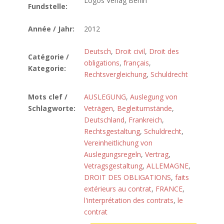
Logos Verlag Berlin
Fundstelle:
Année / Jahr:
2012
Deutsch
,
Droit civil
,
Droit des
Catégorie /
obligations
,
français
,
Kategorie:
Rechtsvergleichung
,
Schuldrecht
Mots clef /
AUSLEGUNG
,
Auslegung von
Schlagworte:
Veträgen
,
Begleitumstände
,
Deutschland
,
Frankreich
,
Rechtsgestaltung
,
Schuldrecht
,
Vereinheitlichung von
Auslegungsregeln
,
Vertrag
,
Vetragsgestaltung
,
ALLEMAGNE
,
DROIT DES OBLIGATIONS
,
faits
extérieurs au contrat
,
FRANCE
,
l'interprétation des contrats
,
le
contrat