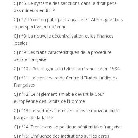
CJ n°6: Le système des sanctions dans le droit pénal
des mineurs en R.F.A.
CJ n°7: L’opinion publique française et l’Allemagne dans
la perspective européenne
CJ n°8: La nouvelle décentralisation et les finances
locales
CJ n°9: Les traits caractéristiques de la procedure
pénale française
CJ n°10: L’Allemagne à la télévision française en 1984
CJ n°11: Le trentenaire du Centre d’Etudes Juridiques
Françaises
CJ n°12: Le règlement amiable devant la Cour
européenne des Droits de l’Homme
CJ n°13: Le sort des créanciers dans le nouveau droit
français de la faillite
CJ n°14: Trente ans de politique pénitentiaire française
CJ n°15: L’influence des institutions sur les partis