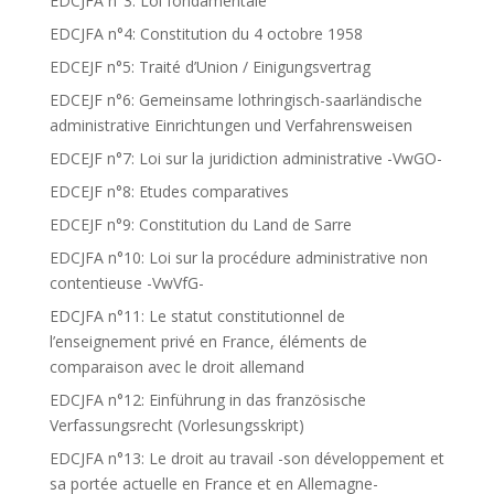
EDCJFA n°3: Loi fondamentale
EDCJFA n°4: Constitution du 4 octobre 1958
EDCEJF n°5: Traité d’Union / Einigungsvertrag
EDCEJF n°6: Gemeinsame lothringisch-saarländische
administrative Einrichtungen und Verfahrensweisen
EDCEJF n°7: Loi sur la juridiction administrative -VwGO-
EDCEJF n°8: Etudes comparatives
EDCEJF n°9: Constitution du Land de Sarre
EDCJFA n°10: Loi sur la procédure administrative non
contentieuse -VwVfG-
EDCJFA n°11: Le statut constitutionnel de
l’enseignement privé en France, éléments de
comparaison avec le droit allemand
EDCJFA n°12: Einführung in das französische
Verfassungsrecht (Vorlesungsskript)
EDCJFA n°13: Le droit au travail -son développement et
sa portée actuelle en France et en Allemagne-