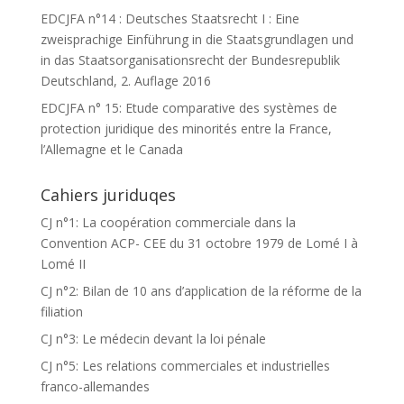
EDCJFA n°14 : Deutsches Staatsrecht I : Eine
zweisprachige Einführung in die Staatsgrundlagen und
in das Staatsorganisationsrecht der Bundesrepublik
Deutschland, 2. Auflage 2016
EDCJFA n° 15: Etude comparative des systèmes de
protection juridique des minorités entre la France,
l’Allemagne et le Canada
Cahiers juriduqes
CJ n°1: La coopération commerciale dans la
Convention ACP- CEE du 31 octobre 1979 de Lomé I à
Lomé II
CJ n°2: Bilan de 10 ans d’application de la réforme de la
filiation
CJ n°3: Le médecin devant la loi pénale
CJ n°5: Les relations commerciales et industrielles
franco-allemandes