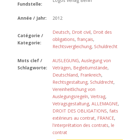
Logos Verlag Berlin
Fundstelle:
Année / Jahr:
2012
Deutsch
,
Droit civil
,
Droit des
Catégorie /
obligations
,
français
,
Kategorie:
Rechtsvergleichung
,
Schuldrecht
Mots clef /
AUSLEGUNG
,
Auslegung von
Schlagworte:
Veträgen
,
Begleitumstände
,
Deutschland
,
Frankreich
,
Rechtsgestaltung
,
Schuldrecht
,
Vereinheitlichung von
Auslegungsregeln
,
Vertrag
,
Vetragsgestaltung
,
ALLEMAGNE
,
DROIT DES OBLIGATIONS
,
faits
extérieurs au contrat
,
FRANCE
,
l'interprétation des contrats
,
le
contrat