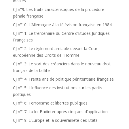
locales
CJ n°9: Les traits caractéristiques de la procedure
pénale française
CJ n°10: L’Allemagne à la télévision française en 1984
CJ n°11: Le trentenaire du Centre d’Etudes Juridiques
Françaises
CJ n°12: Le règlement amiable devant la Cour
européenne des Droits de l’Homme
CJ n°13: Le sort des créanciers dans le nouveau droit
français de la faillite
CJ n°14: Trente ans de politique pénitentiaire française
CJ n°15: L’influence des institutions sur les partis
politiques
CJ n°16: Terrorisme et libertés publiques
CJ n°17: La loi Badinter après cinq ans d’application
CJ n°19: L’Europe et la souveraineté des Etats