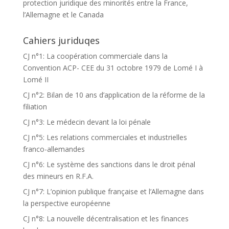
protection juridique des minorités entre la France,
l’Allemagne et le Canada
Cahiers juriduqes
CJ n°1: La coopération commerciale dans la
Convention ACP- CEE du 31 octobre 1979 de Lomé I à
Lomé II
CJ n°2: Bilan de 10 ans d’application de la réforme de la
filiation
CJ n°3: Le médecin devant la loi pénale
CJ n°5: Les relations commerciales et industrielles
franco-allemandes
CJ n°6: Le système des sanctions dans le droit pénal
des mineurs en R.F.A.
CJ n°7: L’opinion publique française et l’Allemagne dans
la perspective européenne
CJ n°8: La nouvelle décentralisation et les finances