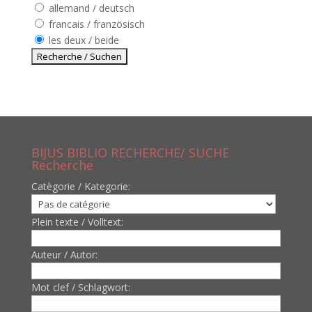
allemand / deutsch
francais / französisch
les deux / beide
BIJUS BIBLIO RECHERCHE/ SUCHE
Recherche
Catègorie / Kategorie:
Plein texte / Volltext:
Auteur / Autor:
Mot clef / Schlagwort: