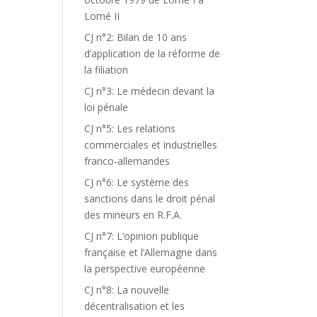
Lomé II
CJ n°2: Bilan de 10 ans
d’application de la réforme de
la filiation
CJ n°3: Le médecin devant la
loi pénale
CJ n°5: Les relations
commerciales et industrielles
franco-allemandes
CJ n°6: Le système des
sanctions dans le droit pénal
des mineurs en R.F.A.
CJ n°7: L’opinion publique
française et l’Allemagne dans
la perspective européenne
CJ n°8: La nouvelle
décentralisation et les