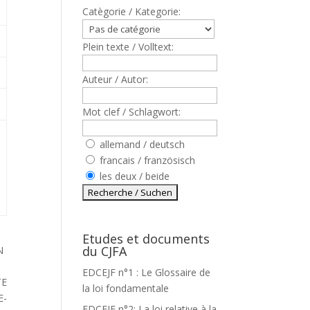
Catègorie / Kategorie:
Plein texte / Volltext:
Auteur / Autor:
Mot clef / Schlagwort:
allemand / deutsch
francais / französisch
les deux / beide
Etudes et documents
du CJFA
N
EDCEJF n°1 : Le Glossaire de
TE
la loi fondamentale
E-
EDCEJF n°2: La loi relative à la