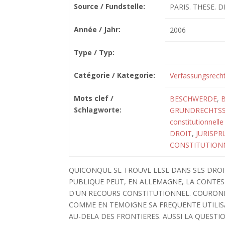
Source / Fundstelle:
PARIS. THESE. DR
Année / Jahr:
2006
Type / Typ:
Catégorie / Kategorie:
Verfassungsrech
Mots clef /
BESCHWERDE
,
B
Schlagworte:
GRUNDRECHTS
constitutionnelle
DROIT
,
JURISP
CONSTITUTION
QUICONQUE SE TROUVE LESE DANS SES DRO
PUBLIQUE PEUT, EN ALLEMAGNE, LA CONTE
D'UN RECOURS CONSTITUTIONNEL. COURONN
COMME EN TEMOIGNE SA FREQUENTE UTILIS
AU-DELA DES FRONTIERES. AUSSI LA QUEST