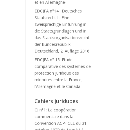
et en Allemagne-
EDCJFA n°14 : Deutsches
Staatsrecht I : Eine
zweisprachige Einführung in
die Staatsgrundlagen und in
das Staatsorganisationsrecht
der Bundesrepublik
Deutschland, 2. Auflage 2016
EDCJFA n° 15: Etude
comparative des systèmes de
protection juridique des
minorités entre la France,
l’Allemagne et le Canada
Cahiers juriduqes
CJ n°1: La coopération
commerciale dans la
Convention ACP- CEE du 31
octobre 1979 de Lomé I à