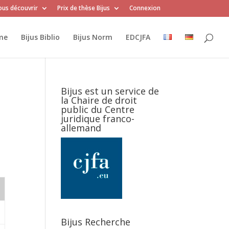
us découvrir
Prix de thèse Bijus
Connexion
me
Bijus Biblio
Bijus Norm
EDCJFA
Bijus est un service de
la Chaire de droit
public du Centre
juridique franco-
allemand
Bijus Recherche