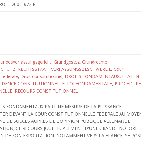
OIT. 2006. 672 P.
t
undesverfassungsgericht
,
Grundgesetz
,
Grundrechte
,
SCHUTZ
,
RECHTSSTAAT
,
VERFASSUNGSBESCHWERDE
,
Cour
 Fédérale
,
Droit constitutionnel
,
DROITS FONDAMENTAUX
,
ETAT DE
RUDENCE CONSTITUTIONNELLE
,
LOI FONDAMENTALE
,
PROCEDURE
NELLE
,
RECOURS CONSTITUTIONNEL
ITS FONDAMENTAUX PAR UNE MESURE DE LA PUISSANCE
STER DEVANT LA COUR CONSTITUTIONNELLE FEDERALE AU MOYE
E DE SUCCES AUPRES DE L'OPINION PUBLIQUE ALLEMANDE,
ATION, CE RECOURS JOUIT EGALEMENT D'UNE GRANDE NOTORIE
ION DE SON EXPORTATION, NOTAMMENT VERS LA FRANCE, SE POS