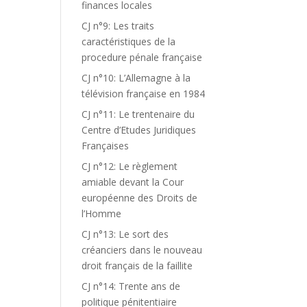
finances locales
CJ n°9: Les traits
caractéristiques de la
procedure pénale française
CJ n°10: L’Allemagne à la
télévision française en 1984
CJ n°11: Le trentenaire du
Centre d’Etudes Juridiques
Françaises
CJ n°12: Le règlement
amiable devant la Cour
européenne des Droits de
l’Homme
CJ n°13: Le sort des
créanciers dans le nouveau
droit français de la faillite
CJ n°14: Trente ans de
politique pénitentiaire