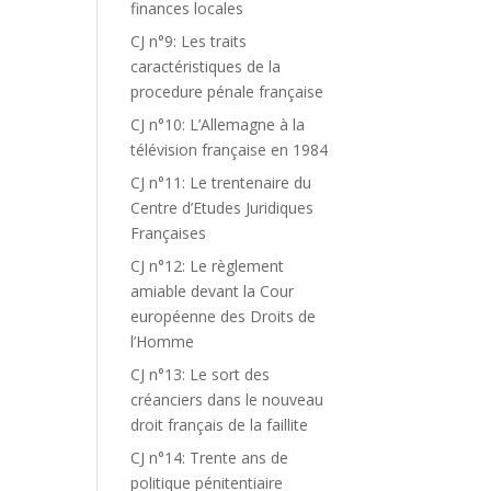
finances locales
CJ n°9: Les traits
caractéristiques de la
procedure pénale française
CJ n°10: L’Allemagne à la
télévision française en 1984
CJ n°11: Le trentenaire du
Centre d’Etudes Juridiques
Françaises
CJ n°12: Le règlement
amiable devant la Cour
européenne des Droits de
l’Homme
CJ n°13: Le sort des
créanciers dans le nouveau
droit français de la faillite
CJ n°14: Trente ans de
politique pénitentiaire