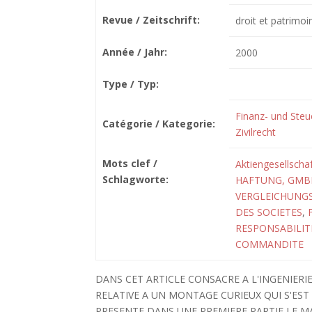
Revue / Zeitschrift:
droit et patrimoi
Année / Jahr:
2000
Type / Typ:
Finanz- und Steu
Catégorie / Kategorie:
Zivilrecht
Mots clef /
Aktiengesellscha
Schlagworte:
HAFTUNG, GMB
VERGLEICHUNG
DES SOCIETES
,
RESPONSABILITE
COMMANDITE
DANS CET ARTICLE CONSACRE A L'INGENIERI
RELATIVE A UN MONTAGE CURIEUX QUI S'EST
PRESENTE DANS UNE PREMIERE PARTIE LE M