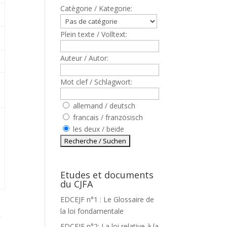
Catègorie / Kategorie:
Plein texte / Volltext:
Auteur / Autor:
Mot clef / Schlagwort:
allemand / deutsch
francais / französisch
les deux / beide
Etudes et documents
du CJFA
EDCEJF n°1 : Le Glossaire de
la loi fondamentale
R
EDCEJF n°2: La loi relative à la