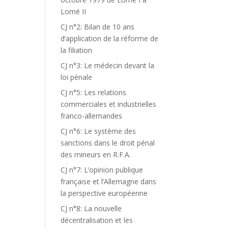
Lomé II
CJ n°2: Bilan de 10 ans
d’application de la réforme de
la filiation
CJ n°3: Le médecin devant la
loi pénale
CJ n°5: Les relations
commerciales et industrielles
franco-allemandes
CJ n°6: Le système des
sanctions dans le droit pénal
des mineurs en R.F.A.
CJ n°7: L’opinion publique
française et l’Allemagne dans
la perspective européenne
CJ n°8: La nouvelle
décentralisation et les