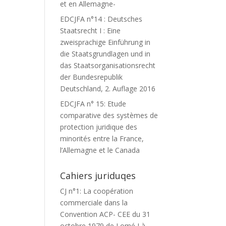
et en Allemagne-
EDCJFA n°14 : Deutsches
Staatsrecht I : Eine
zweisprachige Einführung in
die Staatsgrundlagen und in
das Staatsorganisationsrecht
der Bundesrepublik
Deutschland, 2. Auflage 2016
EDCJFA n° 15: Etude
comparative des systèmes de
protection juridique des
minorités entre la France,
l’Allemagne et le Canada
Cahiers juriduqes
CJ n°1: La coopération
commerciale dans la
Convention ACP- CEE du 31
octobre 1979 de Lomé I à