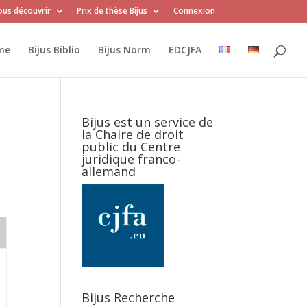
us découvrir
Prix de thèse Bijus
Connexion
me
Bijus Biblio
Bijus Norm
EDCJFA
Bijus est un service de
la Chaire de droit
public du Centre
juridique franco-
allemand
Bijus Recherche