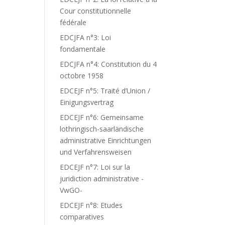
Cour constitutionnelle
fédérale
EDCJFA n°3: Loi
fondamentale
EDCJFA n°4: Constitution du 4
octobre 1958
EDCEJF n°5: Traité d’Union /
Einigungsvertrag
EDCEJF n°6: Gemeinsame
lothringisch-saarländische
administrative Einrichtungen
und Verfahrensweisen
EDCEJF n°7: Loi sur la
juridiction administrative -
VwGO-
EDCEJF n°8: Etudes
comparatives