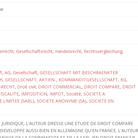
ne
errecht
,
Gesellschaftsrecht
,
Handelsrecht
,
Rechtsvergleichung
,
ft, AG
,
Gesellschaft
,
GESELLSCHAFT MIT BESCHRAENKTER
H
,
GESELLSCHAFT, AKTIEN-
,
KOMMANDITGESELLSCHAFT, KG
,
SRECHT
,
Droit civil
,
DROIT COMMERCIAL
,
DROIT COMPARE
,
DROIT
FISCALITE
,
IMPOSITION
,
IMPOT
,
Société
,
SOCIETE A
 LIMITEE (SARL)
,
SOCIETE ANONYME (SA)
,
SOCIETE EN
E JURIDIQUE, L'AUTEUR DRESSE UNE ETUDE DE DROIT COMPARE
 DEVELOPPE AUSSI BIEN EN ALLEMAGNE QU'EN FRANCE. L'AUTEU
ARIAGE DE LA COMMANDITE ET DE LA SARL (EN DROIT FRANCAIS