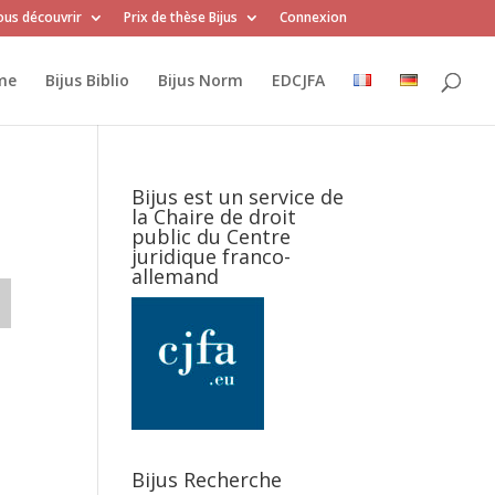
us découvrir
Prix de thèse Bijus
Connexion
me
Bijus Biblio
Bijus Norm
EDCJFA
Bijus est un service de
la Chaire de droit
public du Centre
juridique franco-
allemand
Bijus Recherche