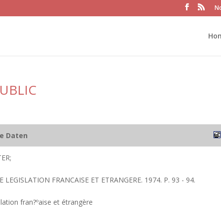
No
Ho
UBLIC
he Daten
ER;
E LEGISLATION FRANCAISE ET ETRANGERE. 1974. P. 93 - 94.
lation fran?ºaise et étrangère