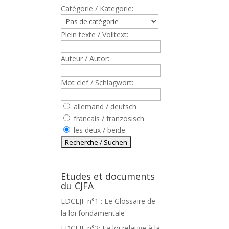
Catègorie / Kategorie:
Plein texte / Volltext:
Auteur / Autor:
Mot clef / Schlagwort:
allemand / deutsch
francais / französisch
les deux / beide
.
Etudes et documents
du CJFA
EDCEJF n°1 : Le Glossaire de
la loi fondamentale
EDCEJF n°2: La loi relative à la