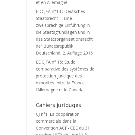
et en Allemagne-
EDCJFA n°14 : Deutsches
Staatsrecht I : Eine
zweisprachige Einführung in
die Staatsgrundlagen und in
das Staatsorganisationsrecht
der Bundesrepublik
Deutschland, 2. Auflage 2016
EDCJFA n° 15: Etude
comparative des systèmes de
protection juridique des
minorités entre la France,
l’Allemagne et le Canada
Cahiers juriduqes
CJ n°1: La coopération
commerciale dans la
Convention ACP- CEE du 31
octobre 1979 de Lomé I à