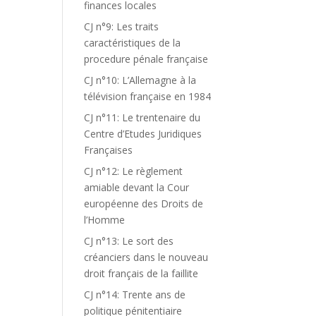
finances locales
CJ n°9: Les traits
caractéristiques de la
procedure pénale française
CJ n°10: L’Allemagne à la
télévision française en 1984
CJ n°11: Le trentenaire du
Centre d’Etudes Juridiques
Françaises
CJ n°12: Le règlement
amiable devant la Cour
européenne des Droits de
l’Homme
CJ n°13: Le sort des
créanciers dans le nouveau
droit français de la faillite
CJ n°14: Trente ans de
politique pénitentiaire