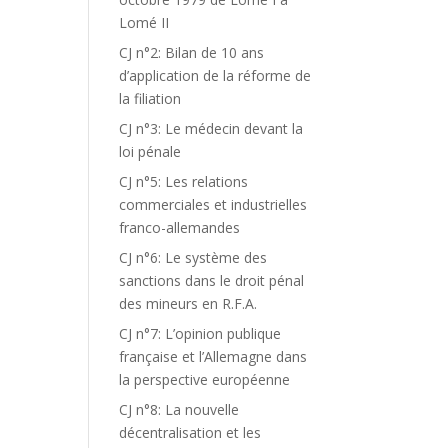
Lomé II
CJ n°2: Bilan de 10 ans
d’application de la réforme de
la filiation
CJ n°3: Le médecin devant la
loi pénale
CJ n°5: Les relations
commerciales et industrielles
franco-allemandes
CJ n°6: Le système des
sanctions dans le droit pénal
des mineurs en R.F.A.
CJ n°7: L’opinion publique
française et l’Allemagne dans
la perspective européenne
CJ n°8: La nouvelle
décentralisation et les