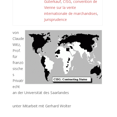
Güterkauf
,
CISG
,
convention de
Vienne sur la vente
internationale de marchandises
,
Jurisprudence
von
Claude
Witz,
Prof.
für
franzö
sische
s
Privatr
echt
an der Universität des Saarlandes
unter Mitarbeit mit Gerhard Wolter