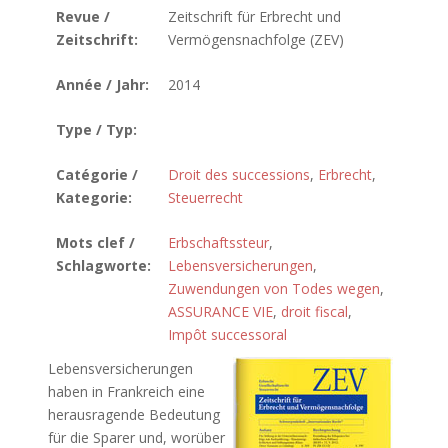
Revue /
Zeitschrift für Erbrecht und
Zeitschrift:
Vermögensnachfolge (ZEV)
Année / Jahr:
2014
Type / Typ:
Catégorie /
Droit des successions
,
Erbrecht
,
Kategorie:
Steuerrecht
Mots clef /
Erbschaftssteur
,
Schlagworte:
Lebensversicherungen
,
Zuwendungen von Todes wegen
,
ASSURANCE VIE
,
droit fiscal
,
Impôt successoral
Lebensversicherungen
haben in Frankreich eine
herausragende Bedeutung
für die Sparer und, worüber