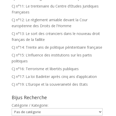
CJ n°11: Le trentenaire du Centre d’Etudes Juridiques
Françaises
CJ n°12: Le règlement amiable devant la Cour
européenne des Droits de l’Homme
CJ n°13: Le sort des créanciers dans le nouveau droit
français de la faillite
CJ n°14: Trente ans de politique pénitentiaire française
CJ n°15: L’influence des institutions sur les partis
politiques
CJ n°16: Terrorisme et libertés publiques
CJ n°17: La loi Badinter après cinq ans d’application
CJ n°19: L’Europe et la souveraineté des Etats
Bijus Recherche
Catègorie / Kategorie: