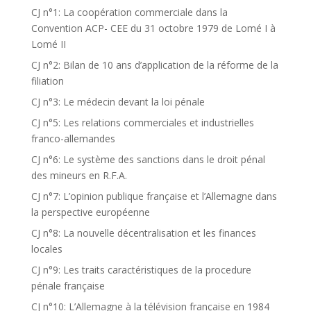
CJ n°1: La coopération commerciale dans la
Convention ACP- CEE du 31 octobre 1979 de Lomé I à
Lomé II
CJ n°2: Bilan de 10 ans d’application de la réforme de la
filiation
CJ n°3: Le médecin devant la loi pénale
CJ n°5: Les relations commerciales et industrielles
franco-allemandes
CJ n°6: Le système des sanctions dans le droit pénal
des mineurs en R.F.A.
CJ n°7: L’opinion publique française et l’Allemagne dans
la perspective européenne
CJ n°8: La nouvelle décentralisation et les finances
locales
CJ n°9: Les traits caractéristiques de la procedure
pénale française
CJ n°10: L’Allemagne à la télévision française en 1984