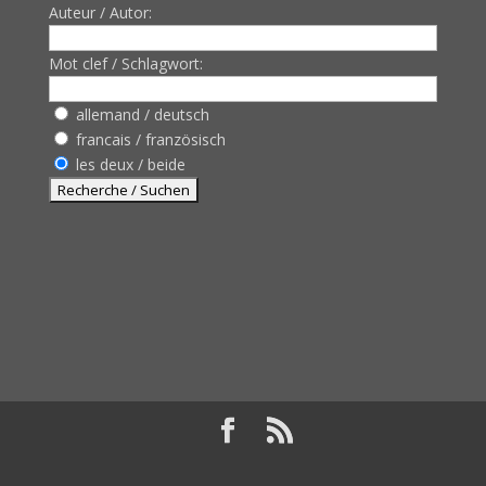
Auteur / Autor:
Mot clef / Schlagwort:
allemand / deutsch
francais / französisch
les deux / beide
Design de
Elegant Themes
| Propulsé par