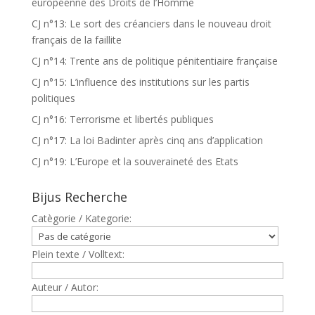
européenne des Droits de l’Homme
CJ n°13: Le sort des créanciers dans le nouveau droit
français de la faillite
CJ n°14: Trente ans de politique pénitentiaire française
CJ n°15: L’influence des institutions sur les partis
politiques
CJ n°16: Terrorisme et libertés publiques
CJ n°17: La loi Badinter après cinq ans d’application
CJ n°19: L’Europe et la souveraineté des Etats
Bijus Recherche
Catègorie / Kategorie:
Plein texte / Volltext:
Auteur / Autor: