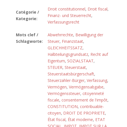
Droit constitutionnel
,
Droit fiscal
,
Catégorie /
Finanz- und Steuerrecht
,
Kategorie:
Verfassungsrecht
Mots clef /
Abwehrrechte
,
Bewilligung der
Schlagworte:
Steuer
,
Finanzstaat
,
GLEICHHEITSSATZ
,
Halbteilungsgrundsatz
,
Recht auf
Eigentum
,
SOZIALSTAAT
,
STEUER
,
Steuerstaat
,
Steuerstaatsbürgerschaft
,
Steuerzahler-Bürger
,
Verfassung
,
Vermögen
,
Vermögensabgabe
,
Vermögenssteuer
,
citoyenneté
fiscale
,
consentement de l'impôt
,
CONSTITUTION
,
contribuable-
citoyen
,
DROIT DE PROPRIETE
,
État fiscal
,
État moderne
,
ETAT
SOCIAL
,
IMPOT
,
IMPOT SUR LA