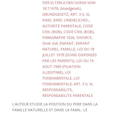
DER ELTERLICHEN SORGE VOM
18.7.1979
,
Grundgesetz
,
GRUNDGESETZ, ART. 3 II, III
,
KIND
,
KIND, UNEHELICHES-
,
AUTORITE PARENTALE
,
CODE
CIVIL (BGB)
,
CODE CIVIL (BGB),
PARAGRAPHE 1626
,
DIVORCE
,
Droit civil
,
ENFANT
,
ENFANT
NATUREL
,
FAMILLE
,
LOI DU 18
JUILLET 1979 (SOINS DISPENSES
PAR LES PARENTS)
,
LOI DU 19
AOUT 1969 (FILIATION
ILLEGITIME)
,
LOI
FONDAMENTALE
,
LOI
FONDAMENTALE, ART. 3 II, III
,
RESPONSABILITE
,
RESPONSABILITE PARENTALE
L'AUTEUR ETUDIE LA POSITION DU PERE DANS LA
FAMILLE NATURELLE ET DANS LA FAMIL- LE