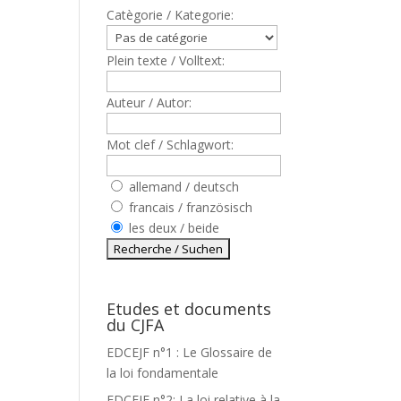
Catègorie / Kategorie:
Plein texte / Volltext:
Auteur / Autor:
Mot clef / Schlagwort:
allemand / deutsch
francais / französisch
les deux / beide
,
Etudes et documents
du CJFA
EDCEJF n°1 : Le Glossaire de
la loi fondamentale
EDCEJF n°2: La loi relative à la