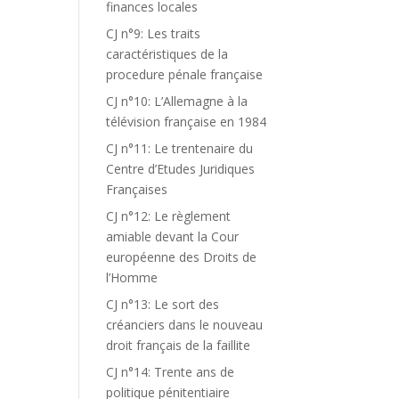
finances locales
CJ n°9: Les traits
caractéristiques de la
procedure pénale française
CJ n°10: L’Allemagne à la
télévision française en 1984
CJ n°11: Le trentenaire du
Centre d’Etudes Juridiques
Françaises
CJ n°12: Le règlement
amiable devant la Cour
européenne des Droits de
l’Homme
CJ n°13: Le sort des
créanciers dans le nouveau
droit français de la faillite
CJ n°14: Trente ans de
politique pénitentiaire