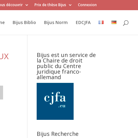
us découvrir
Prix de thèse Bijus
Connexion
me
Bijus Biblio
Bijus Norm
EDCJFA
UX
Bijus est un service de
la Chaire de droit
public du Centre
juridique franco-
allemand
Bijus Recherche