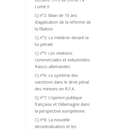
Lomé II
CJ n°2: Bilan de 10 ans
d’application de la réforme de
la filiation
CJ n°3: Le médecin devant la
loi pénale
CJ n°5: Les relations
commerciales et industrielles
franco-allemandes
CJ n°6: Le système des
sanctions dans le droit pénal
des mineurs en R.F.A.
CJ n°7: L’opinion publique
française et l’Allemagne dans
la perspective européenne
CJ n°8: La nouvelle
décentralisation et les