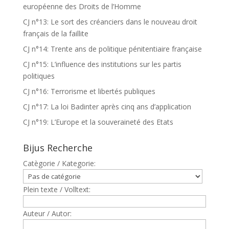
européenne des Droits de l’Homme
CJ n°13: Le sort des créanciers dans le nouveau droit
français de la faillite
CJ n°14: Trente ans de politique pénitentiaire française
CJ n°15: L’influence des institutions sur les partis
politiques
CJ n°16: Terrorisme et libertés publiques
CJ n°17: La loi Badinter après cinq ans d’application
CJ n°19: L’Europe et la souveraineté des Etats
Bijus Recherche
Catègorie / Kategorie:
Plein texte / Volltext:
Auteur / Autor: