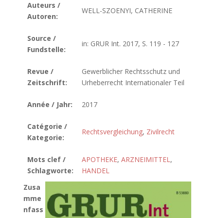
Auteurs /
WELL-SZOENYI, CATHERINE
Autoren:
Source /
in: GRUR Int. 2017, S. 119 - 127
Fundstelle:
Revue /
Gewerblicher Rechtsschutz und
Zeitschrift:
Urheberrecht Internationaler Teil
Année / Jahr:
2017
Catégorie /
Rechtsvergleichung
,
Zivilrecht
Kategorie:
Mots clef /
APOTHEKE
,
ARZNEIMITTEL
,
Schlagworte:
HANDEL
Zusa
mme
nfass