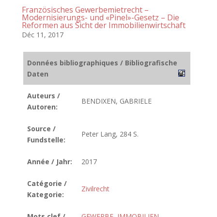
Französisches Gewerbemietrecht –
Modernisierungs- und «Pinel»-Gesetz – Die
Reformen aus Sicht der Immobilienwirtschaft
Déc 11, 2017
Données bibliographiques / Bibliografische
Daten
Auteurs /
BENDIXEN, GABRIELE
Autoren:
Source /
Peter Lang, 284 S.
Fundstelle:
Année / Jahr:
2017
Catégorie /
Zivilrecht
Kategorie:
Mots clef /
GEWERBE
,
IMMOBILIEN
,