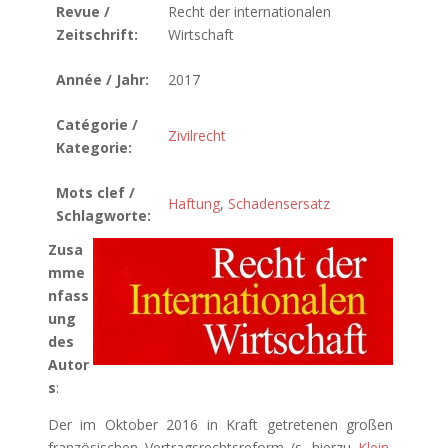
Revue /
Recht der internationalen
Zeitschrift:
Wirtschaft
Année / Jahr:
2017
Catégorie /
Zivilrecht
Kategorie:
Mots clef /
Haftung
,
Schadensersatz
Schlagworte:
Zusa
mme
nfass
ung
des
Autor
s
:
Der im Oktober 2016 in Kraft getretenen großen
französischen Vertragsrechtsreform (s. hierzu
Klein,