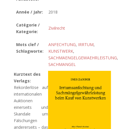
Année / Jahr:
2018
Catégorie /
Zivilrecht
Kategorie:
Mots clef /
ANFECHTUNG
,
IRRTUM
,
Schlagworte:
KUNSTWERK
,
SACHMAENGELGEWAEHRLEISTUNG
,
SACHMANGEL
Kurztext des
Verlags:
Rekorderlöse auf
internationalen
Auktionen
einerseits und
Skandale um
Fälschungen
andererseits – das