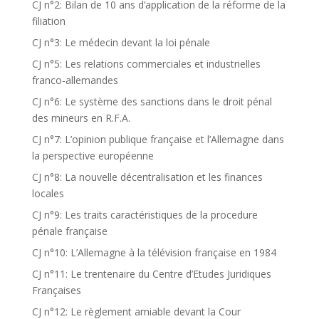
CJ n°2: Bilan de 10 ans d’application de la réforme de la
filiation
CJ n°3: Le médecin devant la loi pénale
CJ n°5: Les relations commerciales et industrielles
franco-allemandes
CJ n°6: Le système des sanctions dans le droit pénal
des mineurs en R.F.A.
CJ n°7: L’opinion publique française et l’Allemagne dans
la perspective européenne
CJ n°8: La nouvelle décentralisation et les finances
locales
CJ n°9: Les traits caractéristiques de la procedure
pénale française
CJ n°10: L’Allemagne à la télévision française en 1984
CJ n°11: Le trentenaire du Centre d’Etudes Juridiques
Françaises
CJ n°12: Le règlement amiable devant la Cour