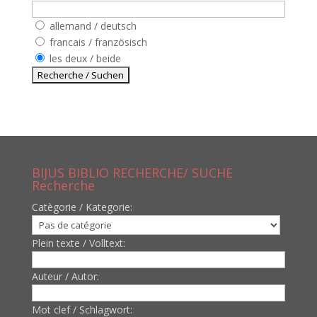
allemand / deutsch
francais / französisch
les deux / beide
BIJUS BIBLIO RECHERCHE/ SUCHE
Recherche
Catègorie / Kategorie:
Plein texte / Volltext:
Auteur / Autor:
Mot clef / Schlagwort: